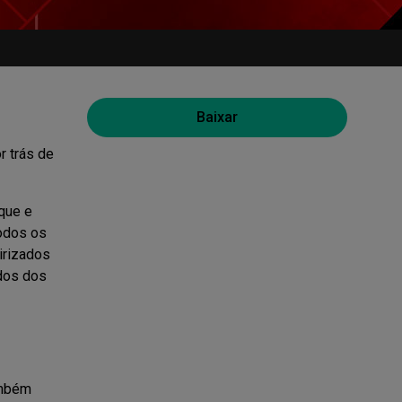
Baixar
r trás de
rque e
todos os
irizados
ndos dos
ambém