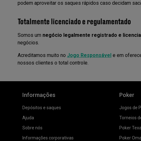
podem aproveitar os saques rápidos caso decidam sacar
Totalmente licenciado e regulamentado
Somos um
negócio legalmente registrado e licenci
negócios.
Acreditamos muito no
Jogo Responsável
e em oferece
nossos clientes o total controle.
Informações
Poker
Depósitos e saques
Jogos de 
Ajuda
Torneios d
Sobre nós
Poker Tex
Informações corporativas
Poker Om