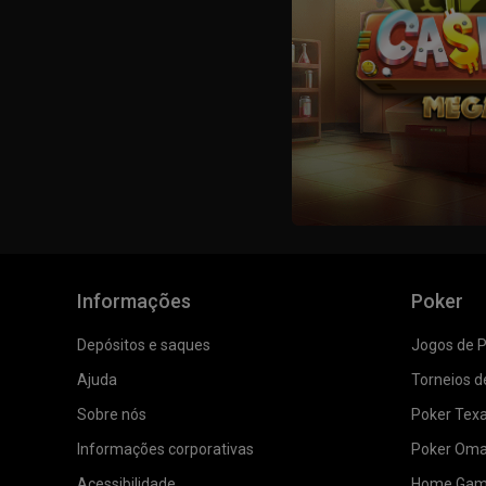
Informações
Poker
Depósitos e saques
Jogos de 
Ajuda
Torneios d
Sobre nós
Poker Tex
Informações corporativas
Poker Om
Acessibilidade
Home Gam