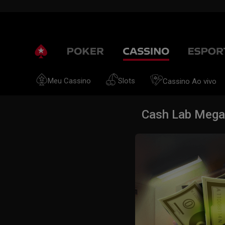
Meu Cassino
Slots
Cassino Ao vivo
Cash Lab Meg