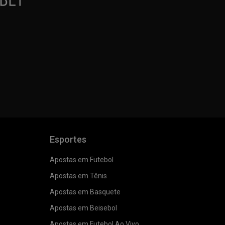
Esportes
Apostas em Futebol
Apostas em Tênis
Apostas em Basquete
Apostas em Beisebol
Apostas em Futebol Ao Vivo