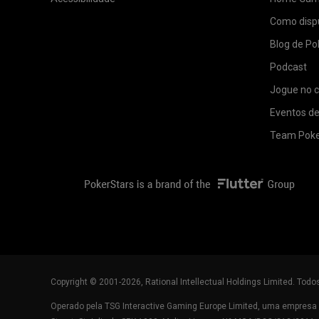
Como dispu
Blog de Po
Podcast
Jogue no c
Eventos de
Team Poke
flut
Copyright © 2001-2026, Rational Intellectual Holdings Limited. Todo
Operado pela TSG Interactive Gaming Europe Limited, uma empresa 