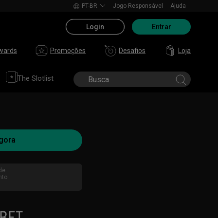
PT-BR
Jogo Responsável
Ajuda
Login
Entrar
wards
Promoções
Desafios
Loja
The Slotlist
gora
de
nto
: