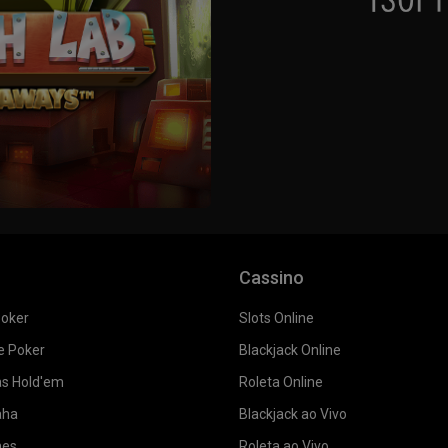
Cassino
Poker
Slots Online
e Poker
Blackjack Online
as Hold'em
Roleta Online
aha
Blackjack ao Vivo
es
Roleta ao Vivo