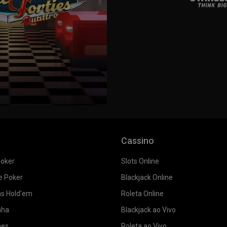
Cassino
Poker
Slots Online
e Poker
Blackjack Online
as Hold'em
Roleta Online
aha
Blackjack ao Vivo
es
Roleta ao Vivo