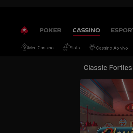
Meu Cassino
Slots
Cassino Ao vivo
Classic Forties