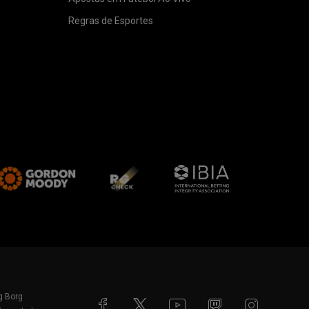
Regras de Esportes
Labs
gamblingtherapy
ESSA
g Borg