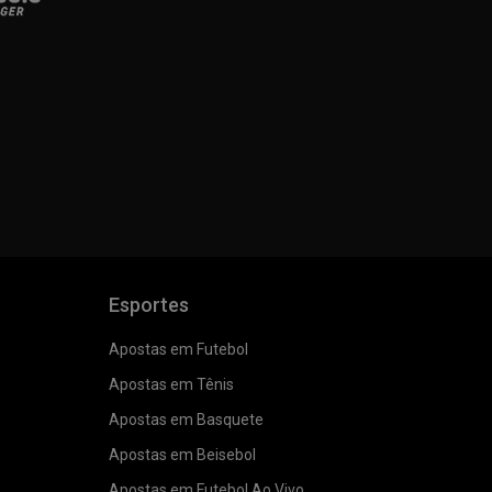
Esportes
Apostas em Futebol
Apostas em Tênis
Apostas em Basquete
Apostas em Beisebol
Apostas em Futebol Ao Vivo