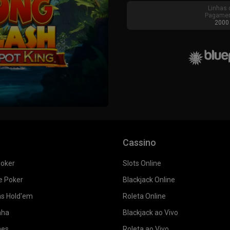
Linhas 
Pagame
2000
Cassino
Poker
Slots Online
e Poker
Blackjack Online
as Hold'em
Roleta Online
aha
Blackjack ao Vivo
es
Roleta ao Vivo