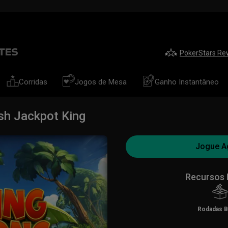
PokerStars Re
Corridas
Jogos de Mesa
Ganho Instantâneo
sh Jackpot King
Jogue A
Recursos
Rodadas 