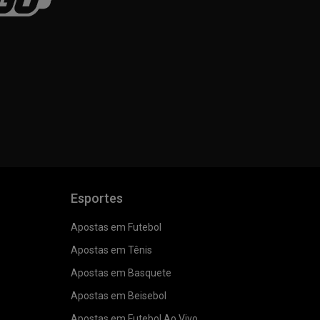
Esportes
Apostas em Futebol
Apostas em Tênis
Apostas em Basquete
Apostas em Beisebol
Apostas em Futebol Ao Vivo