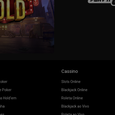
Cassino
Poker
Slots Online
e Poker
Blackjack Online
as Hold'em
Roleta Online
aha
Blackjack ao Vivo
es
Roleta ao Vivo