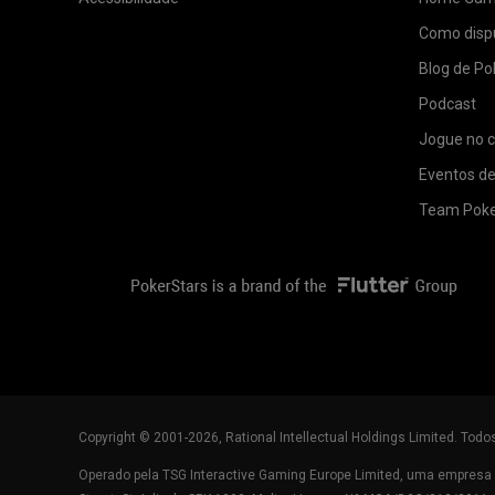
Como dispu
Blog de Po
Podcast
Jogue no c
Eventos de
Team Poke
flut
Copyright © 2001-2026, Rational Intellectual Holdings Limited. Todo
Operado pela TSG Interactive Gaming Europe Limited, uma empresa 