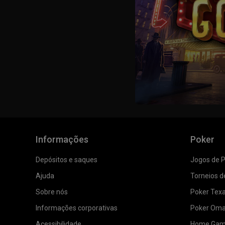
Informações
Poker
Depósitos e saques
Jogos de 
Ajuda
Torneios d
Sobre nós
Poker Tex
Informações corporativas
Poker Om
Acessibilidade
Home Gam