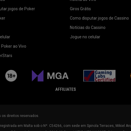
tar jogos de Poker
Giros Grátis
ker
Como disputar jogos de Cassino
Notícias do Cassino
elular
Jogue no celular
 Poker ao Vivo
rStars
terLogo
plus18
mga
gaming
affiliates
s os direitos reservados.
registrada em Malta sob o Nº. C54266, com sede em Spinola Terraces, Mikiel An