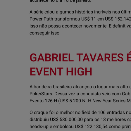
acontece no dia 18 de janeiro.
A série criou algumas histórias incríveis nos úl
Power Path transformou US$ 11 em US$ 152.142,
isso não possa acontecer novamente. E definiti
conseguir isso!
GABRIEL TAVARES 
EVENT HIGH
A bandeira brasileira alcançou o lugar mais alto
PokerStars. Dessa vez a conquista veio com Gabr
Evento 126-H (US$ 5.200 NLH New Year Series M
O craque foi o melhor no field de 106 entradas n
distribuiu US$ 530.000,00 para os 13 melhores c
heads-up e embolsou US$ 122.130,54 como prêmi