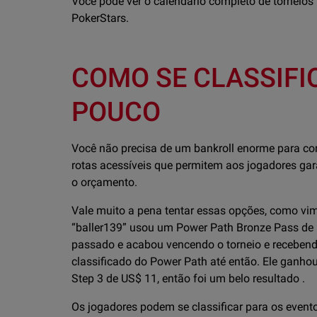
Você pode ver o calendário completo de torneios 
PokerStars.
COMO SE CLASSIF
POUCO
Você não precisa de um bankroll enorme para com
rotas acessíveis que permitem aos jogadores ga
o orçamento.
Vale muito a pena tentar essas opções, como vim
“baller139” usou um Power Path Bronze Pass de
passado e acabou vencendo o torneio e recebend
classificado do Power Path até então. Ele ganh
Step 3 de US$ 11, então foi um belo resultado .
Os jogadores podem se classificar para os event