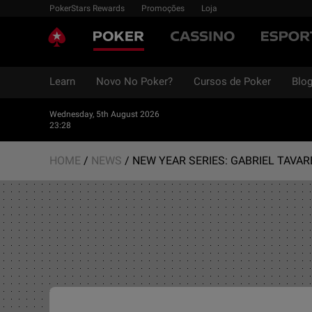
Skip
PokerStars Rewards
Promoções
Loja
to
poker
casino
content
Learn
Novo No Poker?
Cursos de Poker
Blo
Wednesday, 5th August 2026
23:28
HOME
/
NEWS
/
NEW YEAR SERIES: GABRIEL TAVA