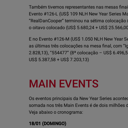
Também tivemos representantes nas mesas finais
Evento #126-L (US$ 109 NLH New Year Series Ma
“RealDanCooper” terminou na sétima colocação (
o oitavo colocado (US$ 5.680,24 + US$ 25.566,00
E no Evento #126-M (US$ 1.050 NLH New Year S
as últimas três colocações na mesa final, com “
2.828,13), “554477” (8ª colocação – US$ 6.496,
US$ 5.387,58 + US$ 7.203,13)
MAIN EVENTS
Os eventos principais da New Year Series acon
somada nos três Main Events é de dois milhões de
Veja abaixo o cronograma:
18/01 (DOMINGO)