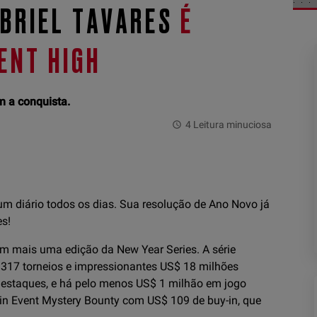
ABRIEL TAVARES
É
ENT HIGH
m a conquista.
4 Leitura minuciosa
watch_later
m diário todos os dias. Sua resolução de Ano Novo já
es!
com mais uma edição da New Year Series. A série
, 317 torneios e impressionantes US$ 18 milhões
 destaques, e há pelo menos US$ 1 milhão em jogo
Main Event Mystery Bounty com US$ 109 de buy-in, que