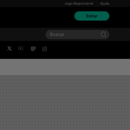
Jogo Responsável
Ajuda
Entrar
facebook
twitter
youtube
twitch
instagram