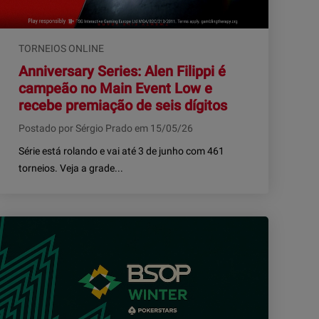
TORNEIOS ONLINE
Anniversary Series: Alen Filippi é
campeão no Main Event Low e
recebe premiação de seis dígitos
Postado por Sérgio Prado em 15/05/26
Série está rolando e vai até 3 de junho com 461
torneios. Veja a grade...