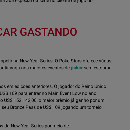
na aba especial da série no cliente de jogo do
ICAR GASTANDO
petir na New Year Series. O PokerStars oferece várias
rantir vaga nos maiores eventos de
poker
sem estourar
os em edições anteriores. O jogador do Reino Unido
 US$ 109 para entrar no Main Event Low no ano
o US$ 152.142,00, o maior prêmio já ganho por um
ou seu Bronze Pass de US$ 109 jogando um torneio
os da New Year Series por meio de: