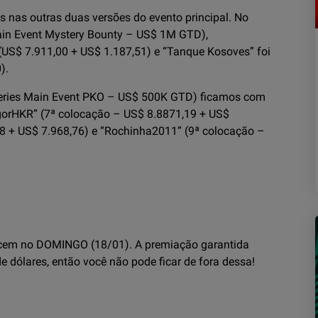
 nas outras duas versões do evento principal. No
in Event Mystery Bounty – US$ 1M GTD),
US$ 7.911,00 + US$ 1.187,51) e “Tanque Kosoves” foi
).
eries Main Event PKO – US$ 500K GTD) ficamos com
IgorHKR” (7ª colocação – US$ 8.8871,19 + US$
58 + US$ 7.968,76) e “Rochinha2011” (9ª colocação –
tecem no DOMINGO (18/01). A premiação garantida
 dólares, então você não pode ficar de fora dessa!