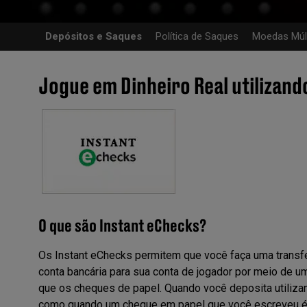
Depósitos e Saques
Política de Saques
Moedas Múlt
Jogue em Dinheiro Real utilizand
O que são Instant eChecks?
Os Instant eChecks permitem que você faça uma transfe
conta bancária para sua conta de jogador por meio de 
que os cheques de papel. Quando você deposita utilizan
como quando um cheque em papel que você escreveu é 