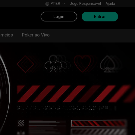
PT-BR
Jogo Responsável
Ajuda
Login
Entrar
rneios
Poker ao Vivo