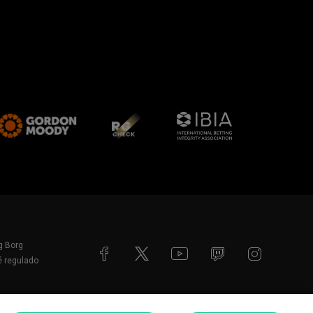
Labs
gamblingtherapy
ESSA
g Borg
é regulado