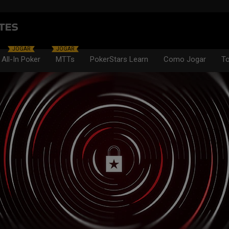
JOGAR
JOGAR
All-In Poker
MTTs
PokerStars Learn
Como Jogar
To