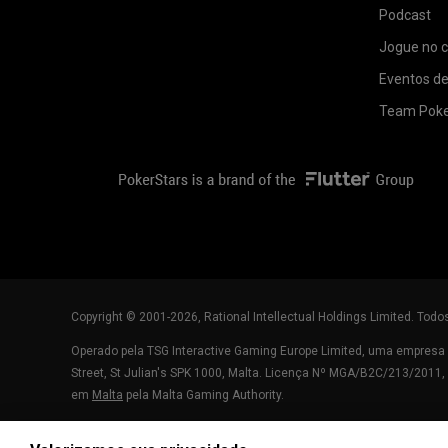
Podcast
Jogue no c
Eventos de
Team Poke
flut
Copyright © 2001-2026, Rational Intellectual Holdings Limited. Todo
Operado pela TSG Interactive Gaming Europe Limited, uma empresa 
Street, St Julian's SPK 1000, Malta. Licença Nº MGA/B2C/213/2011
em
Malta
pela Malta Gaming Authority.
O jogo pode ser prejudicial se não controlado e pode levar ao víc