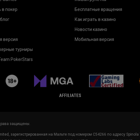
ь в покер
Бесплатные вращения
блог
Как играть в казино
Новости казино
я версия
Мобильная версия
керные турниры
eam PokerStars
terLogo
plus18
mga
gaming
affiliates
е права защищены.
mited, зарегистрированная на Мальте под номером C54266 по адресу Spinola 