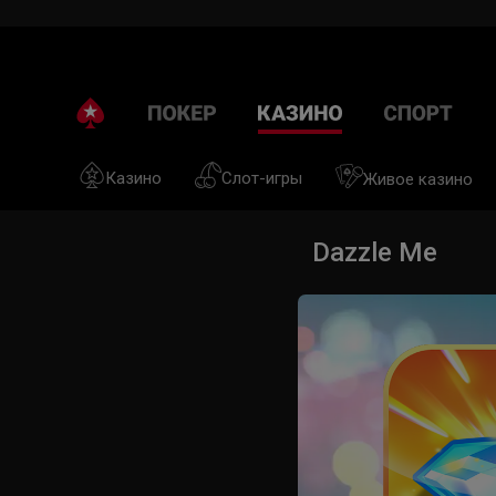
Казино
Слот-игры
Живое казино
Dazzle Me