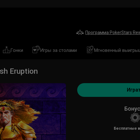
Программа PokerStars Re
Гонки
Игры за столами
Мгновенный выигры
sh Eruption
Игра
Бону
Бесплатные 