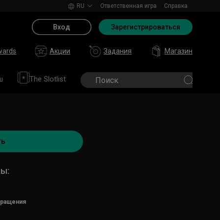
RU
Ответственная игра
Справка
Вход
Зарегистрироваться
wards
Акции
Задания
Магазин
ш
The Slotlist
ть
сы
:
вращения