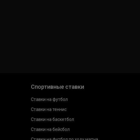
Спортивные ставки
Ставки на футбол
Ставки на теннис
Ставки на баскетбол
Ставки на бейсбол
Ставки на футбол по ходу матча