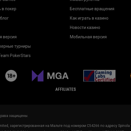
ь в покер
Бесплатные вращения
блог
Как играть в казино
Новости казино
я версия
Мобильная версия
керные турниры
eam PokerStars
terLogo
plus18
mga
gaming
affiliates
е права защищены.
mited, зарегистрированная на Мальте под номером C54266 по адресу Spinola 