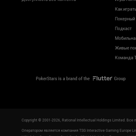
Как играт
Покерный 
Подкаст
Мобильна
Живые по
Команда T
flut
Copyright © 2001-2026, Rational Intellectual Holdings Limited. Вс
Оператором является компания TSG Interactive Gaming Europe Li