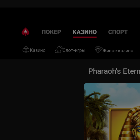
Казино
Слот-игры
Живое казино
Pharaoh's Etern