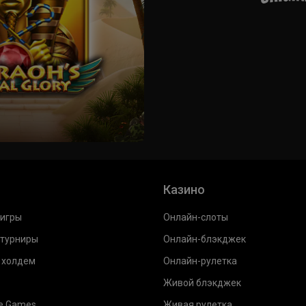
Казино
 игры
Онлайн-слоты
 турниры
Онлайн-блэкджек
 холдем
Онлайн-рулетка
Живой блэкджек
e Games
Живая рулетка