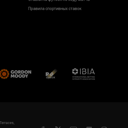
Правила спортивных ставок
Labs
gamblingtherapy
ESSA
Terraces,