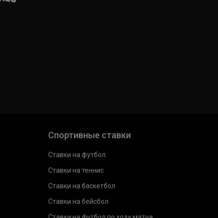
Спортивные ставки
Ставки на футбол
Ставки на теннис
Ставки на баскетбол
Ставки на бейсбол
Ставки на футбол по ходу матча