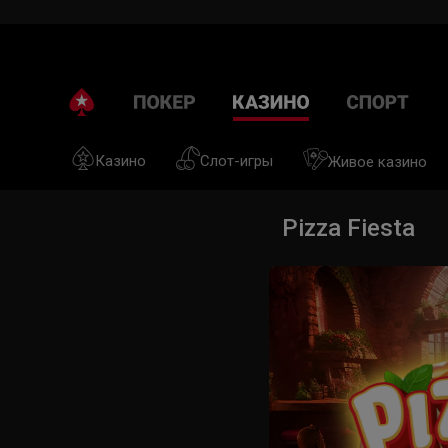
Казино
Слот-игры
Живое казино
Pizza Fiesta