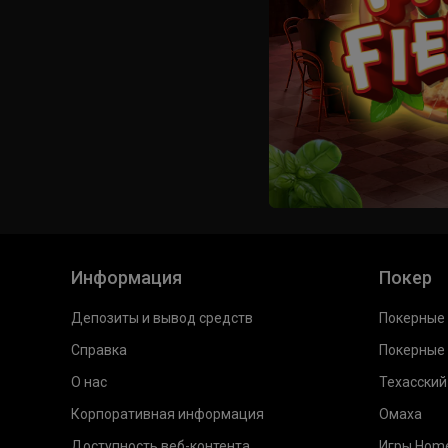
Информация
Покер
Депозиты и вывод средств
Покерные
Справка
Покерные
О нас
Техасский
Корпоративная информация
Омаха
Доступность веб-контента
Игры Hom