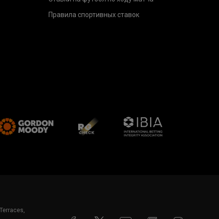
Правила спортивных ставок
Labs
gamblingtherapy
ESSA
Terraces,