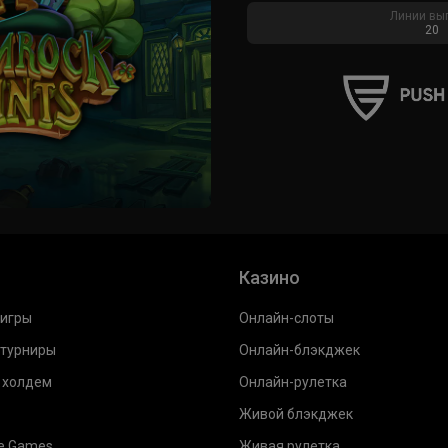
Линии вы
20
Казино
 игры
Онлайн-слоты
 турниры
Онлайн-блэкджек
 холдем
Онлайн-рулетка
Живой блэкджек
e Games
Живая рулетка