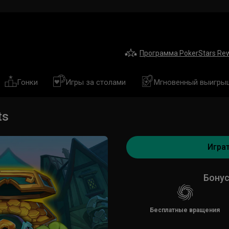
Программа PokerStars Re
Гонки
Игры за столами
Мгновенный выигры
ts
Игра
Бону
Бесплатные вращения