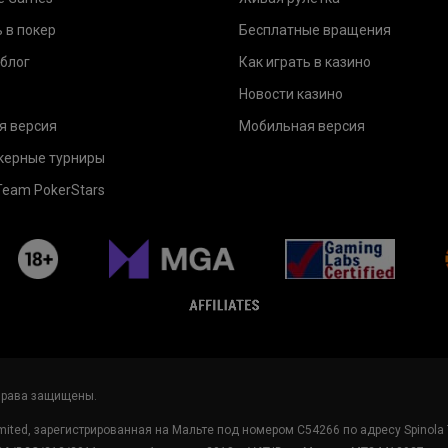
ь в покер
Бесплатные вращения
блог
Как играть в казино
Новости казино
я версия
Мобильная версия
керные турниры
eam PokerStars
terLogo
plus18
mga
gaming
affiliates
е права защищены.
mited, зарегистрированная на Мальте под номером C54266 по адресу Spinola 