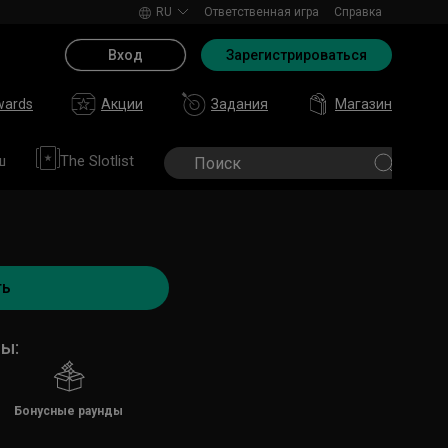
RU
Ответственная игра
Справка
Вход
Зарегистрироваться
wards
Акции
Задания
Магазин
ш
The Slotlist
ть
сы
:
Бонусные раунды