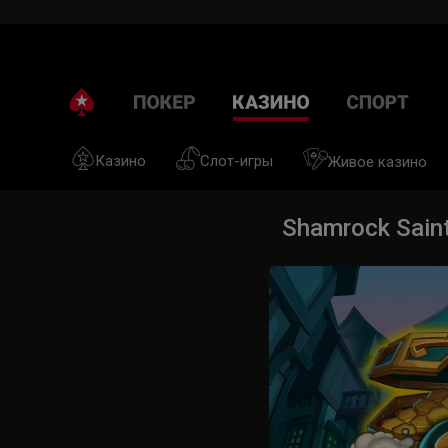
Казино
Слот-игры
Живое казино
Shamrock Sain