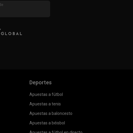
de
Deportes
Apuestas a fútbol
Apuestas a tenis
Apuestas a baloncesto
Apuestas a béisbol
Apuestas a fútbol en directo