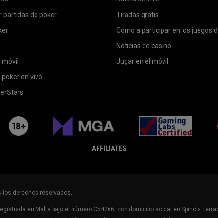
 partidas de poker
Tiradas gratis
ker
Cómo a participar en los juegos d
Noticias de casino
l móvil
Jugar en el móvil
 poker en vivo
erStars
terLogo
plus18
mga
gaming
affiliates
os los derechos reservados.
gistrada en Malta bajo el número C54266, con domicilio social en Spinola Terrac