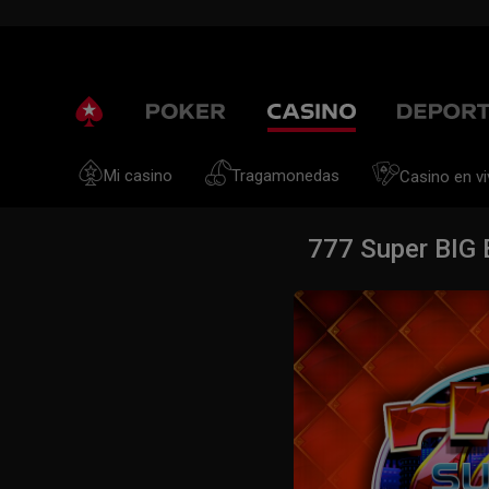
Mi casino
Tragamonedas
Casino en v
777 Super BIG 