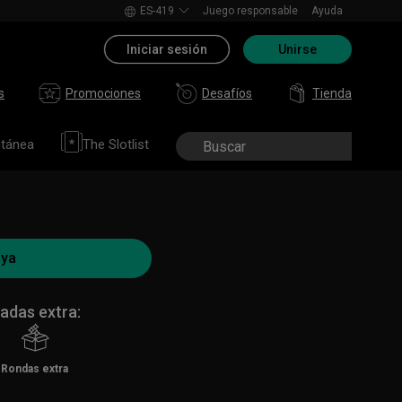
ES-419
Juego responsable
Ayuda
Iniciar sesión
Unirse
s
Promociones
Desafíos
Tienda
ntánea
The Slotlist
 ya
adas extra
:
Rondas extra