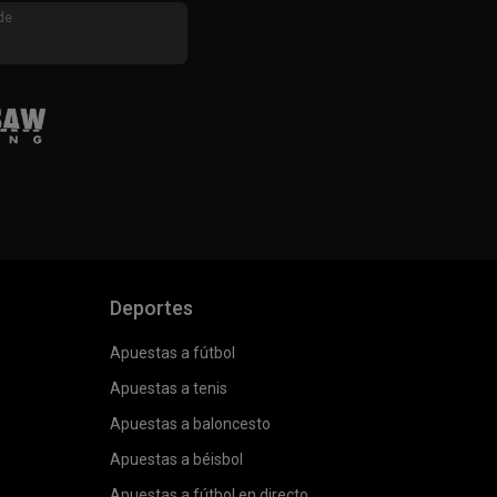
de
Deportes
Apuestas a fútbol
Apuestas a tenis
Apuestas a baloncesto
Apuestas a béisbol
Apuestas a fútbol en directo