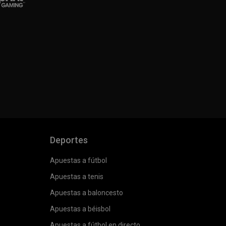
Deportes
Apuestas a fútbol
Apuestas a tenis
Apuestas a baloncesto
Apuestas a béisbol
Apuestas a fútbol en directo