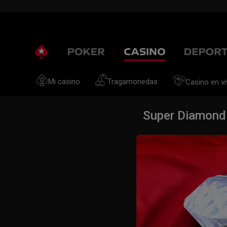
Mi casino
Tragamonedas
Casino en v
Super Diamond
USD 8,547,225.70