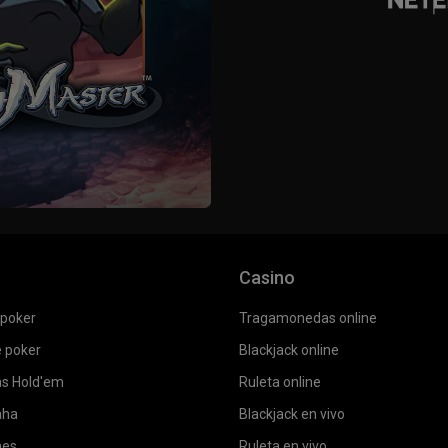
Casino
 poker
Tragamonedas online
 poker
Blackjack online
as Hold'em
Ruleta online
aha
Blackjack en vivo
es
Ruleta en vivo