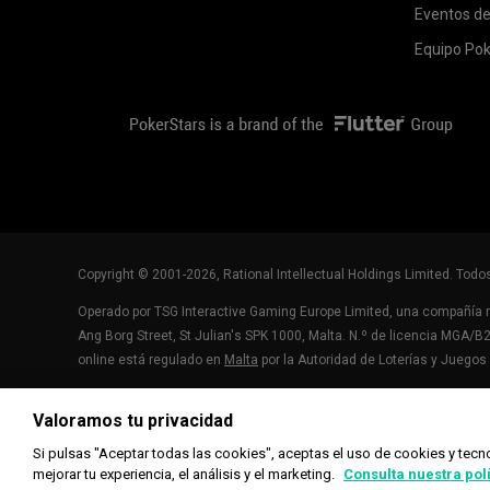
Eventos de
Equipo Pok
flut
Copyright © 2001-2026, Rational Intellectual Holdings Limited. Tod
Operado por TSG Interactive Gaming Europe Limited, una compañía re
Ang Borg Street, St Julian's SPK 1000, Malta. N.º de licencia MGA/
online está regulado en
Malta
por la Autoridad de Loterías y Juegos
¡Las apuestas pueden ser perjudiciales si no se controlan y pue
Valoramos tu privacidad
Términos generales
|
Política de privacidad
|
Política de cookies
|
Pr
Si pulsas "Aceptar todas las cookies", aceptas el uso de cookies y tecn
mejorar tu experiencia, el análisis y el marketing.
Consulta nuestra pol
07/08/2026 04:39:16