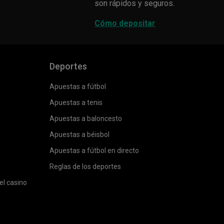
son rápidos y seguros.
Cómo depositar
Deportes
Apuestas a fútbol
Apuestas a tenis
Apuestas a baloncesto
Apuestas a béisbol
Apuestas a fútbol en directo
Reglas de los deportes
el casino