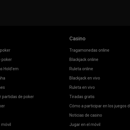
Casino
 poker
Tragamonedas online
 poker
Blackjack online
as Hold'em
Ruleta online
aha
Blackjack en vivo
es
Ruleta en vivo
 partidas de poker
Tiradas gratis
ker
Cómo a participar en los juegos d
Noticias de casino
l móvil
Jugar en el móvil