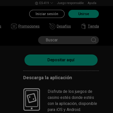
ES-419
Juego responsable
Ayuda
Iniciar sesión
Unirse
s
Promociones
Desafíos
Tienda
Depositar aquí
Descarga la aplicación
Disfruta de los juegos de
casino estés donde estés
con la aplicación, disponible
para iOS y Android.