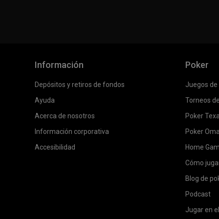
Información
Poker
Depósitos y retiros de fondos
Juegos de
Ayuda
Torneos de
Acerca de nosotros
Poker Tex
Información corporativa
Poker Om
Accesibilidad
Home Gam
Cómo jugar
Blog de po
Podcast
Jugar en e