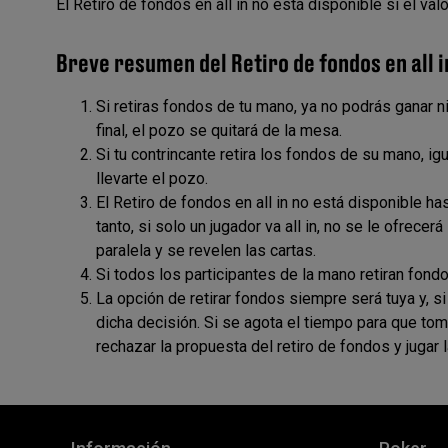
El Retiro de fondos en all in no está disponible si el val
Breve resumen del Retiro de fondos en all i
Si retiras fondos de tu mano, ya no podrás ganar n
final, el pozo se quitará de la mesa.
Si tu contrincante retira los fondos de su mano, ig
llevarte el pozo.
El Retiro de fondos en all in no está disponible ha
tanto, si solo un jugador va all in, no se le ofrece
paralela y se revelen las cartas.
Si todos los participantes de la mano retiran fondo
La opción de retirar fondos siempre será tuya y, si
dicha decisión. Si se agota el tiempo para que tom
rechazar la propuesta del retiro de fondos y juga