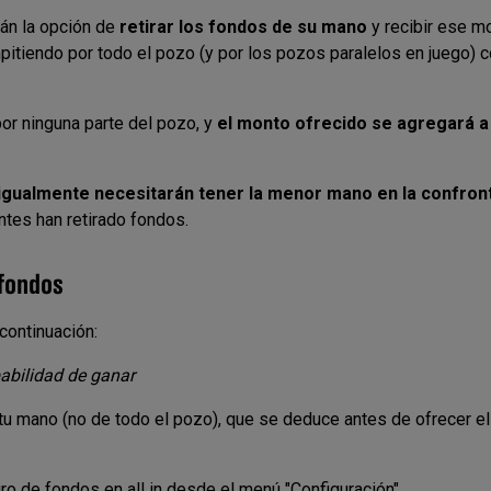
rán la opción de
retirar los fondos de su mano
y recibir ese mo
mpitiendo por todo el pozo (y por los pozos paralelos en juego) 
por ninguna parte del pozo, y
el monto ofrecido se agregará a 
igualmente necesitarán tener la menor mano en la confron
antes han retirado fondos.
 fondos
 continuación:
abilidad de ganar
tu mano (no de todo el pozo), que se deduce antes de ofrecer e
ro de fondos en all in desde el menú "Configuración".