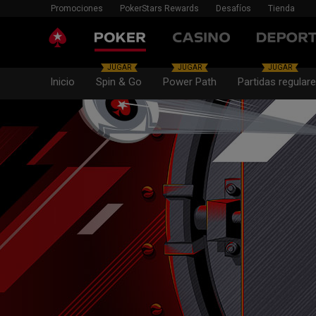
Promociones
PokerStars Rewards
Desafíos
Tienda
JUGAR
JUGAR
JUGAR
Inicio
Spin & Go
Power Path
Partidas regular