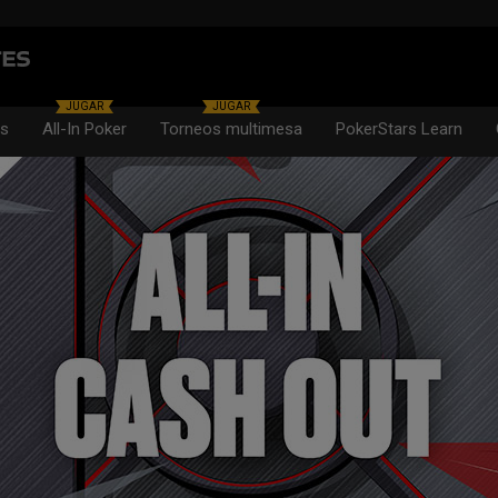
JUGAR
JUGAR
es
All-In Poker
Torneos multimesa
PokerStars Learn