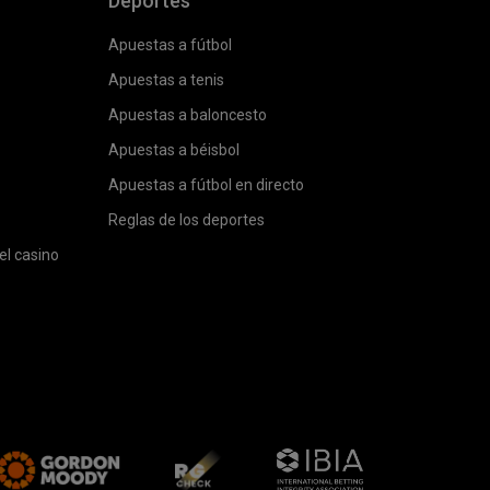
Deportes
Apuestas a fútbol
Apuestas a tenis
Apuestas a baloncesto
Apuestas a béisbol
Apuestas a fútbol en directo
Reglas de los deportes
el casino
Labs
gamblingtherapy
ESSA