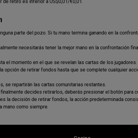
or de retiro es inferior a US$0,01/€0,01.
n
inguna parte del pozo. Si tu mano termina ganando en la confront
ualmente necesitarás tener la mejor mano en la confrontación fina
sta el momento en el que se revelan las cartas de los jugadores.
rá la opción de retirar fondos hasta que se complete cualquier acc
s, se repartirán las cartas comunitarias restantes.
 finalmente decides retirarlos, deberás presionar el botón para c
es la decisión de retirar fondos, la acción predeterminada consi
r la mano como siempre.