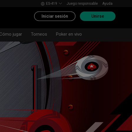
ES-419
Juego responsable
Ayuda
Iniciar sesión
Unirse
Cómo jugar
Torneos
Poker en vivo