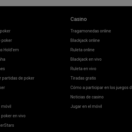
Casino
 poker
Tragamonedas online
 poker
Blackjack online
as Hold'em
Ruleta online
aha
Blackjack en vivo
es
Ruleta en vivo
 partidas de poker
Tiradas gratis
ker
Cómo a participar en los juegos d
Noticias de casino
l móvil
Jugar en el móvil
 poker en vivo
erStars