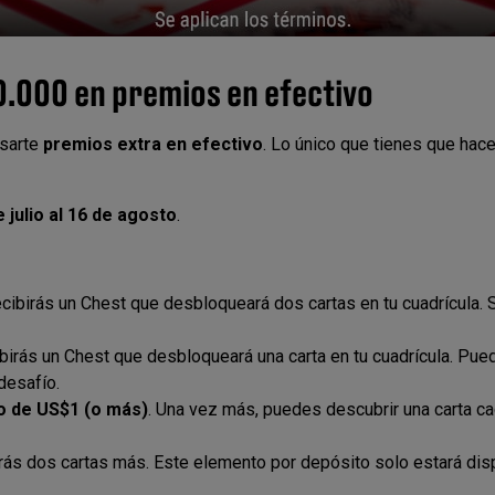
.000 en premios en efectivo
lsarte
premios extra en efectivo
. Lo único que tienes que hace
e julio al 16 de agosto
.
ecibirás un Chest que desbloqueará dos cartas en tu cuadrícula. 
birás un Chest que desbloqueará una carta en tu cuadrícula. Pue
desafío.
o de US$1 (o más)
. Una vez más, puedes descubrir una carta ca
rás dos cartas más. Este elemento por depósito solo estará dis