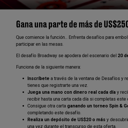
Gana una parte de más de US$250
Que comience la función... Enfrenta desafíos para embo
participar en las mesas.
El desafío Broadway se apodera del escenario del
20 d
Funciona de la siguiente manera:
Inscríbete
a través de la ventana de Desafíos y r
tienes que registrarte una vez.
Juega una mano con dinero real cada día
y reci
recibir hasta una carta cada día si completas este 
Consigue otra carta
ganando un torneo Spin & G
completando este desafío.
Realiza un depósito de US$20 o más
y descubri
una vez durante el transcurso de esta oferta.