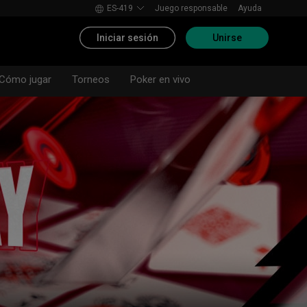
ES-419
Juego responsable
Ayuda
Iniciar sesión
Unirse
Cómo jugar
Torneos
Poker en vivo