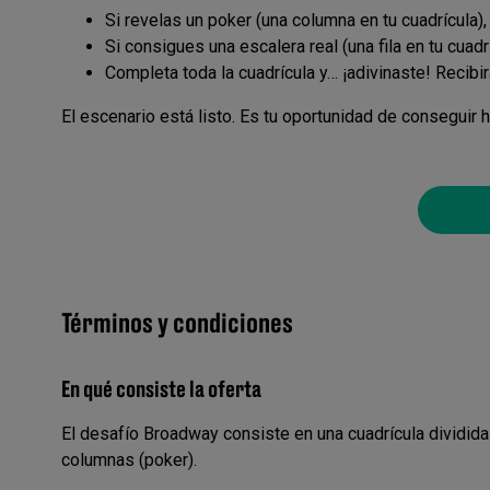
Si revelas un poker (una columna en tu cuadrícula)
Si consigues una escalera real (una fila en tu cuad
Completa toda la cuadrícula y… ¡adivinaste! Recibi
El escenario está listo. Es tu oportunidad de conseguir 
Términos y condiciones
En qué consiste la oferta
El desafío Broadway consiste en una cuadrícula dividida e
columnas (poker).