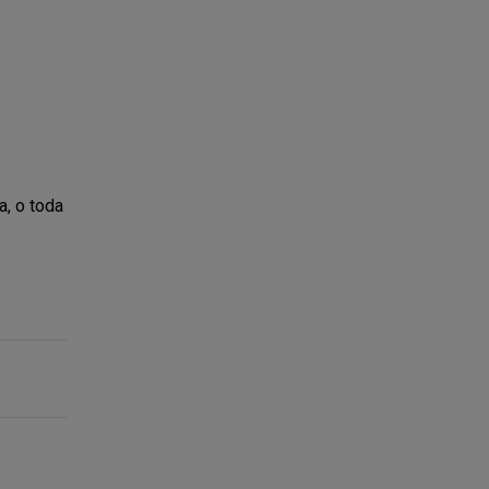
a, o toda