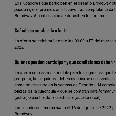
Los jugadores que participen en el desafío Broadway dura
pueden ganar premios en efectivo tras completar cada fil
Broadway. A continuación se describen los premios.
Cuándo se celebra la oferta
La oferta se celebrará desde las 09:00 h ET del miércol
2022.
Quiénes pueden participar y qué condiciones deben r
La oferta solo está disponible para los jugadores que hay
progreso, los jugadores deben inscribirse en la ventana 
como se describe en la ventana de Desafíos. Al complet
piezas de la cuadrícula y que se contarán para formar un
(poker) o una fila de la cuadrícula (escalera real).
Los jugadores tendrán hasta el 16 de agosto de 2022 par
Broadway.