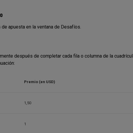
go
s de apuesta en la ventana de Desafíos.
mente después de completar cada fila o columna de la cuadrícul
nuación:
Premio (en USD)
1,50
1