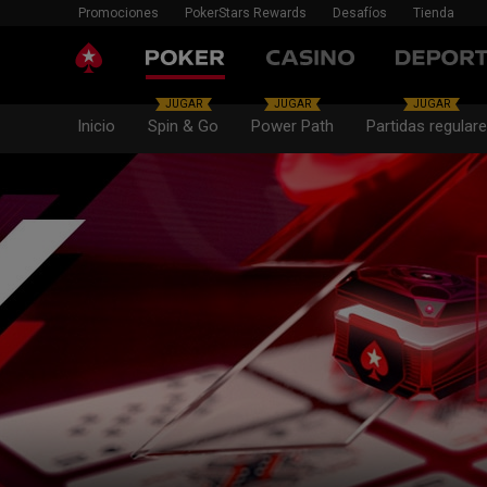
Promociones
PokerStars Rewards
Desafíos
Tienda
JUGAR
JUGAR
JUGAR
Inicio
Spin & Go
Power Path
Partidas regular