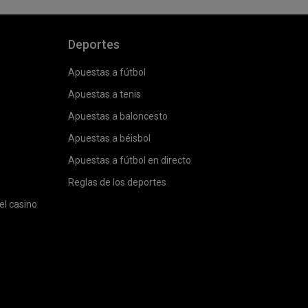
Deportes
Apuestas a fútbol
Apuestas a tenis
Apuestas a baloncesto
Apuestas a béisbol
Apuestas a fútbol en directo
Reglas de los deportes
el casino