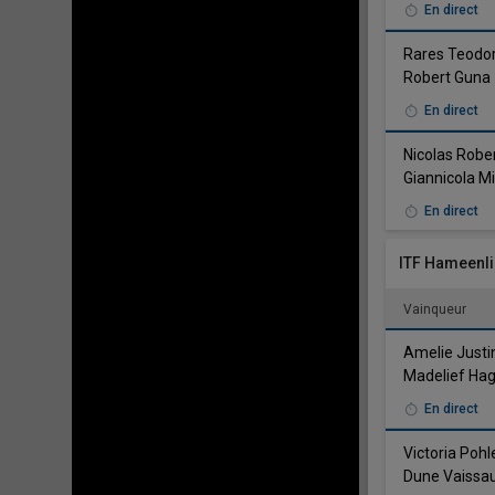
En direct
Rares Teodor
Robert Guna
En direct
Nicolas Robe
Giannicola Mi
En direct
ITF Hameenl
Vainqueur
Amelie Just
Madelief H
En direct
Victoria Pohl
Dune Vaissa