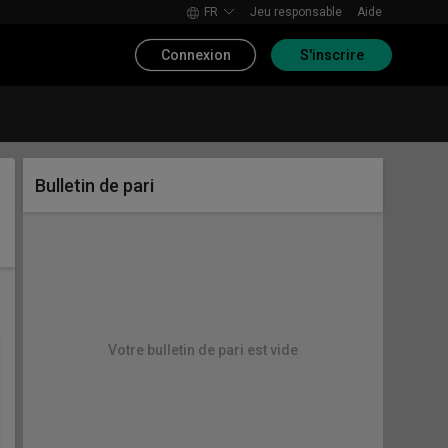
FR
Jeu responsable
Aide
Connexion
S'inscrire
Bulletin de pari
Votre bulletin de pari est vide
elton
Mertens - N Osaka
0
Aujourd'hui
,
17:00
3,75
le 1er set 7-5 ou 7-6
Naomi Osaka gagne 2-1