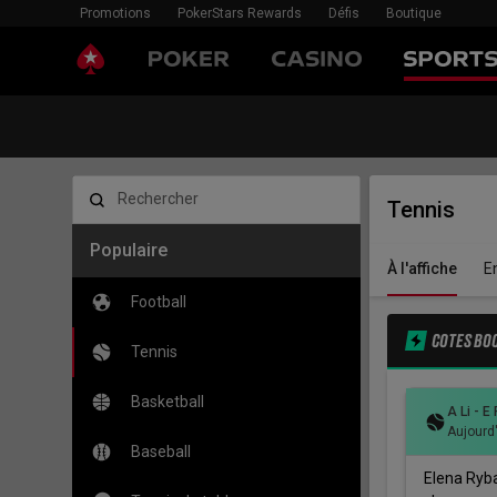
Promotions
PokerStars Rewards
Défis
Boutique
Rechercher
Tennis
Populaire
À l'affiche
E
Football
COTES BO
Tennis
Basketball
A Li - E
Aujourd
Baseball
Elena Ryb