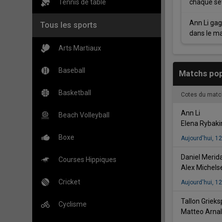
Tennis de table
chaque set
Ann Li gag
Tous les sports
dans le m
Arts Martiaux
Baseball
Matchs pop
Basketball
Cotes du matc
vs
Ann Li
Beach Volleyball
Elena Rybaki
Boxe
Aujourd'hui
,
12
Daniel Merid
Courses Hippiques
Alex Michels
Cricket
Aujourd'hui
,
12
Tallon Griek
Cyclisme
Matteo Arnal