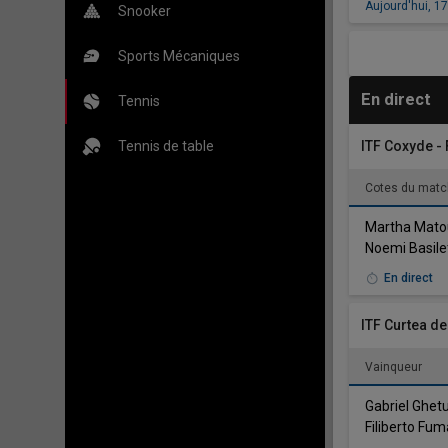
Aujourd'hui
,
17
Snooker
Sports Mécaniques
En direct
Tennis
Tennis de table
ITF Coxyde 
Cotes du matc
Martha Mato
Noemi Basilet
En direct
ITF Curtea d
Vainqueur
Gabriel Ghet
Filiberto Fum