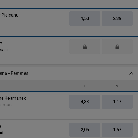
vs
 Pieleanu
1,50
2,38
vs
rt
sasi
inna - Femmes
1
2
vs
ine Hejtmanek
4,33
1,17
ageman
vs
e
2,05
1,67
ud