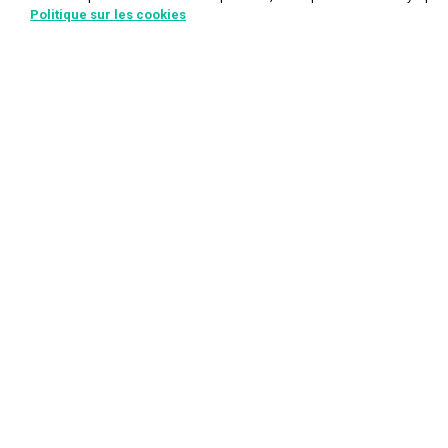
Politique sur les cookies
Informations
Poker
Dépôts et retraits
Jeux de po
Aide
Tournois d
À propos de nous
Poker Tex
À propos de l'entreprise
Poker Om
Accessibilité
Home Gam