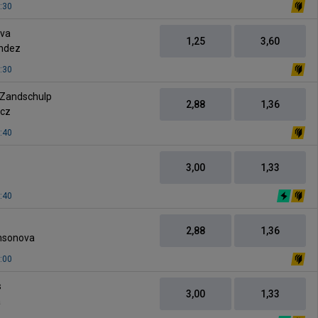
:30
vs
eva
1,25
3,60
andez
:30
vs
 Zandschulp
2,88
1,36
acz
:40
s
3,00
1,33
:40
2,88
1,36
msonova
:00
vs
s
3,00
1,33
a