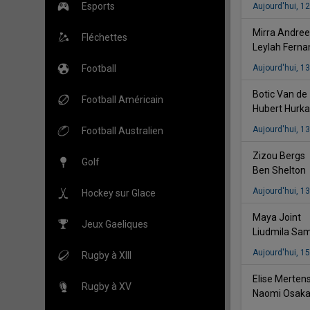
Esports
Aujourd'hui
,
12
Mirra Andre
Fléchettes
Leylah Fern
Football
Aujourd'hui
,
13
Botic Van de
Football Américain
Hubert Hurk
Aujourd'hui
,
13
Football Australien
v
Zizou Bergs
Golf
Ben Shelton
Aujourd'hui
,
13
Hockey sur Glace
vs
Maya Joint
Jeux Gaeliques
Liudmila Sa
Aujourd'hui
,
15
Rugby à XIII
Elise Merten
Rugby à XV
Naomi Osak