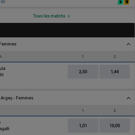
:00
Tous les matchs
- Femmes
h
1
2
vs
ula
2,50
1,44
ti
e Argeș - Femmes
1
2
vs
u
1,01
10,00
agalli