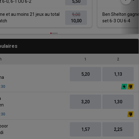
 6-0, 6-1 OU 6-2
5,50
ne et au moins 21 jeux au total
Ben Shelton gagne
9,00
atch
10,00
set 6-3 OU 6-4
ulaires
h
1
2
5,20
1,13
na
:30
vs
a
3,20
1,30
en
:30
vs
spoor
1,57
2,25
di