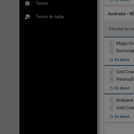
Tennis
Australie - N
Tennis de table
Résultat du m
-
Magic Un
-
Rochedal
En direct
-
Gold Coa
-
Peninsul
En direct
-
Brisbane 
-
Gold Coa
En direct