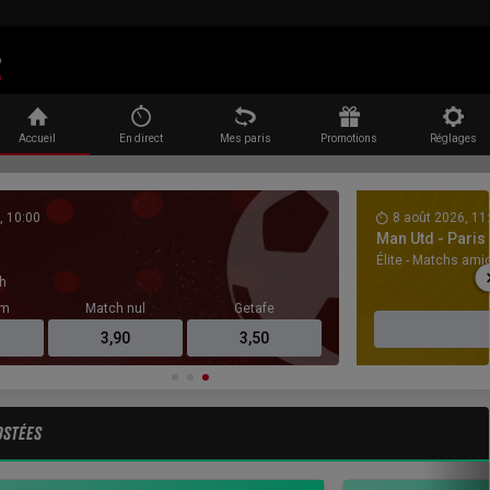
Rechercher
Accueil
En direct
Mes paris
Promotions
Réglages
, 10:00
8 août 2026, 11
Man Utd - Paris
Élite - Matchs ami
h
am
Match nul
Getafe
3,90
3,50
OSTÉES