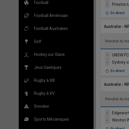
Football
-
Preston 
En direct
Football Américain
Australie - N
Football Australien
Golf
Résultat du m
Hockey sur Glace
-
UNSW FC
-
Sydney o
Jeux Gaeliques
En direct
Rugby à XIII
Australie - N
Rugby à XV
Résultat du m
Snooker
-
Edgewort
Sports Mécaniques
-
En direct