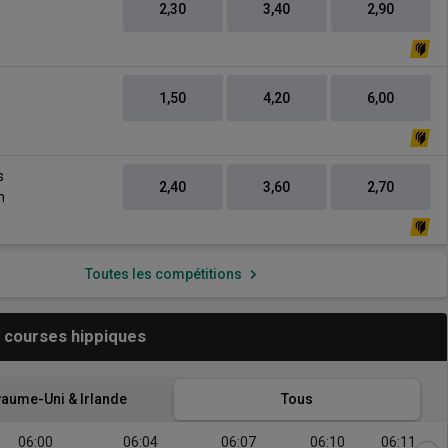
2,30
3,40
2,90
1,50
4,20
6,00
vs
s
2,40
3,60
2,70
h
Toutes les compétitions
 courses hippiques
aume-Uni & Irlande
Tous
06:00
06:04
06:07
06:10
06:11