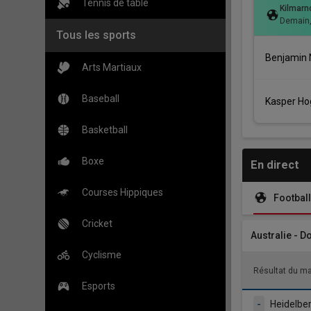
Tennis de table
Kilmarno
Demain
Tous les sports
Benjamin N
Arts Martiaux
Baseball
Kasper Ho
Basketball
Boxe
En direct
Courses Hippiques
Football
Cricket
Australie - D
Cyclisme
Résultat du m
Esports
-
Heidelbe