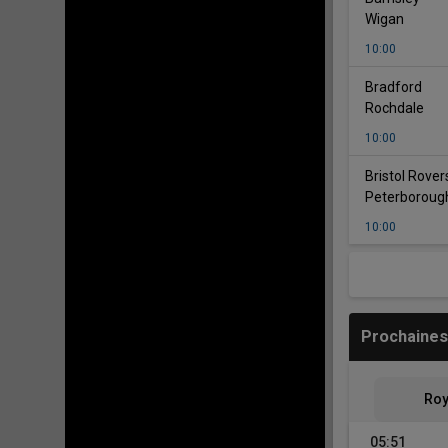
Wigan
10:00
vs
Bradford
Rochdale
10:00
Bristol Rover
Peterboroug
10:00
Prochaines
Roy
05:51