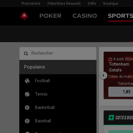
Promotions
PokerStars Rewards
Défis
Boutique
Rechercher
2026, 08:00
8 août 2026
vs
Tottenham
Populaire
Getafe
match
Cotes du matc
Football
lsea
Match nul
AC Milan
Tottenh
,00
3,50
3,10
1,83
Tennis
Basketball
COTES BO
Baseball