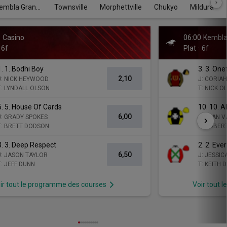
embla Grange
Townsville
Morphettville
Chukyo
Mildura
1
Casino
06:00
Kembla
6f
Plat
6f
1.
1. Bodhi Boy
3.
3. One
2,10
J: NICK HEYWOOD
J: CORIAH
T: LYNDALL OLSON
T: NICK O
5.
5. House Of Cards
10.
10. A
6,00
J: GRADY SPOKES
J: JEAN 
T: BRETT DODSON
T: ROBERT
3.
3. Deep Respect
2.
2. Ever
6,50
J: JASON TAYLOR
J: JESSI
T: JEFF DUNN
T: KEITH
ir tout le programme des courses
Voir tout 