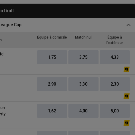
ootball
 League Cup
Équipe à domicile
Match nul
Équipe à
h
l'extérieur
vs
td
1,75
3,75
4,33
2,90
3,30
2,30
vs
don
1,62
4,00
5,00
nty