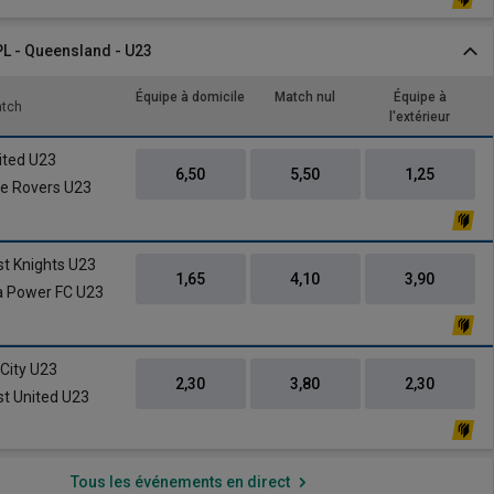
PL - Queensland - U23
Équipe à domicile
Match nul
Équipe à
atch
l'extérieur
ited U23
6,50
5,50
1,25
e Rovers U23
st Knights U23
1,65
4,10
3,90
a Power FC U23
City U23
2,30
3,80
2,30
st United U23
Tous les événements en direct