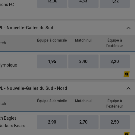
13,00
4,33
1,22
Lions FC
PL - Nouvelle-Galles du Sud
Équipe à domicile
Match nul
Équipe à
atch
l'extérieur
1,95
3,40
3,20
lympique
PL - Nouvelle-Galles du Sud - Nord
Équipe à domicile
Match nul
Équipe à
atch
l'extérieur
h Eagles
2,90
2,70
2,50
Weston Workers Bears FC