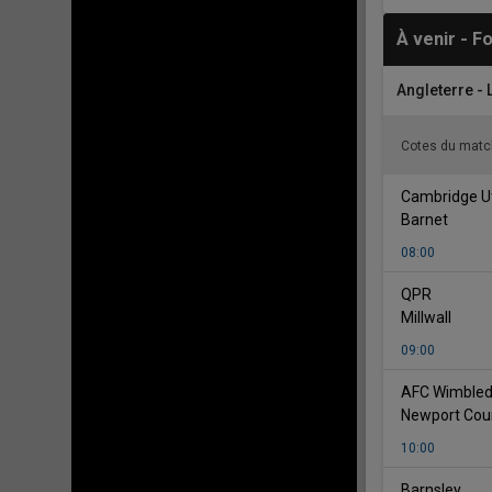
À venir - F
Angleterre -
Cotes du matc
Cambridge U
Barnet
08:00
vs
QPR
Millwall
09:00
AFC Wimble
Newport Cou
10:00
vs
Barnsley