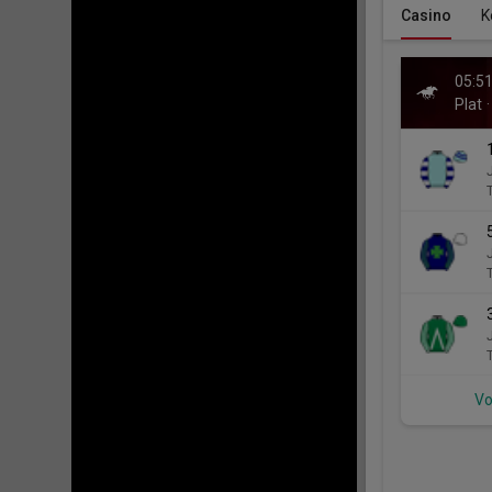
Casino
K
05:5
Plat
Vo