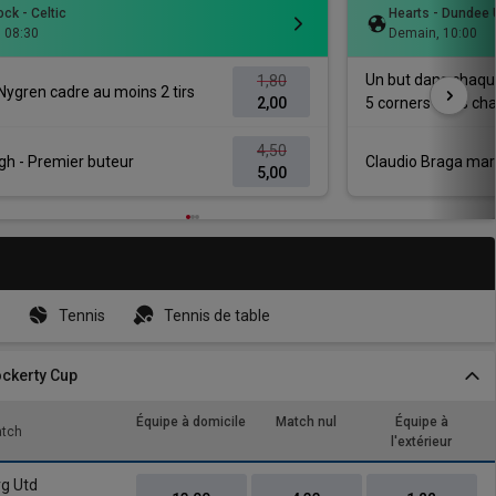
ck - Celtic
Hearts - Dundee 
,
08:30
Demain
,
10:00
Un but dans chaqu
1,80
ygren cadre au moins 2 tirs
2,00
5 corners dans ch
4,50
gh - Premier buteur
Claudio Braga mar
5,00
Tennis
Tennis de table
ockerty Cup
Équipe à domicile
Match nul
Équipe à
atch
l'extérieur
rg Utd