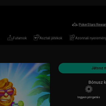
PokerStars Rewa
Futamok
Asztali játékok
Azonnali nyeremén
ó
Játssz 
Bónusz 
Ingyen pörgetés