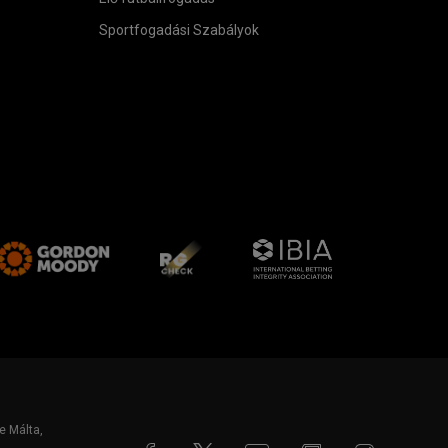
Sportfogadási Szabályok
Labs
gamblingtherapy
ESSA
e Málta,