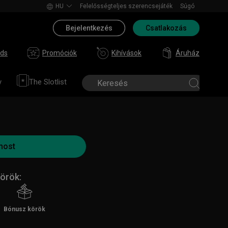
HU
Felelősségteljes szerencsejáték
Súgó
Bejelentkezés
Csatlakozás
rds
Promóciók
Kihívások
Áruház
y
The Slotlist
most
körök
:
Bónusz körök