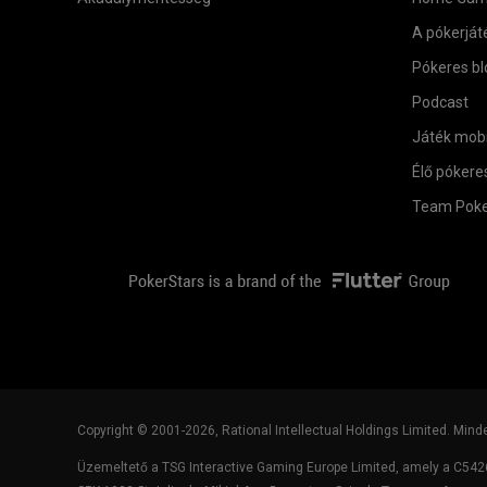
A pókerjá
Pókeres bl
Podcast
Játék mob
Élő póker
Team Poke
flut
Copyright © 2001-2026, Rational Intellectual Holdings Limited. Minde
Üzemeltető a TSG Interactive Gaming Europe Limited, amely a C5426