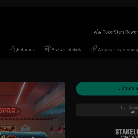
PokerStars Rewa
Futamok
Asztali játékok
Azonnali nyeremén
ó
Játssz 
Nyerővon
40