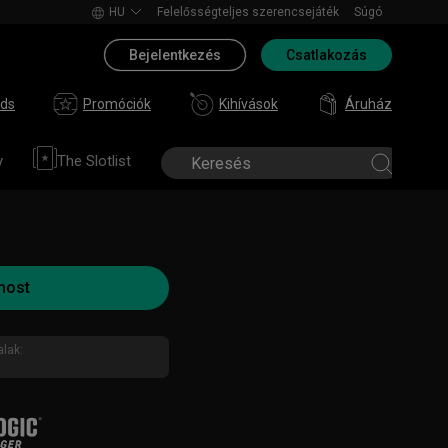
HU
Felelősségteljes szerencsejáték
Súgó
Bejelentkezés
Csatlakozás
rds
Promóciók
Kihívások
Áruház
y
The Slotlist
most
alak
: