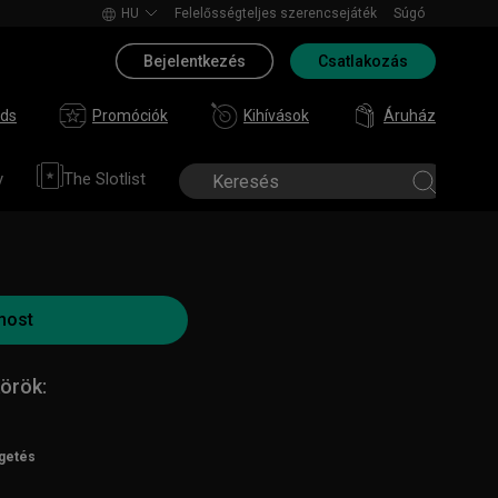
HU
Felelősségteljes szerencsejáték
Súgó
Bejelentkezés
Csatlakozás
rds
Promóciók
Kihívások
Áruház
y
The Slotlist
most
körök
:
getés