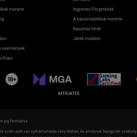
tékok menete
Ingyenes Pörgetések
og
A kaszinójátékok menete
Kaszinós hírek
ilon
Játék mobilon
es események
rStars
terLogo
plus18
mga
gaming
affiliates
n jog fenntartva.
6 szám alatt van nyilvántartásba véve Máltán, és amelynek bejegyzett székhely