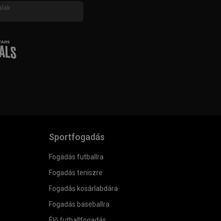
alak
:
Sportfogadás
Fogadás futballra
Fogadás teniszre
Fogadás kosárlabdára
Fogadás baseballra
Élő futballfogadás