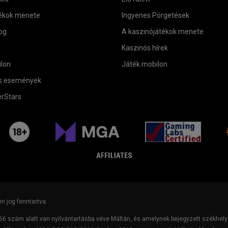
tékok menete
Ingyenes Pörgetések
og
A kaszinójátékok menete
Kaszinós hírek
ilon
Játék mobilon
es események
rStars
terLogo
plus18
mga
gaming
affiliates
n jog fenntartva.
6 szám alatt van nyilvántartásba véve Máltán, és amelynek bejegyzett székhely