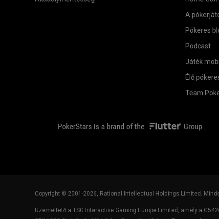
A pókerjá
Pókeres bl
Podcast
Játék mob
Élő póker
Team Poke
flut
Copyright © 2001-2026, Rational Intellectual Holdings Limited. Minde
Üzemeltető a TSG Interactive Gaming Europe Limited, amely a C5426