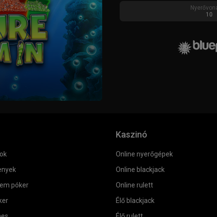
Nyerővon
10
Kaszinó
kok
Online nyerőgépek
enyek
Online blackjack
dem póker
Online rulett
ker
Élő blackjack
es
Élő rulett