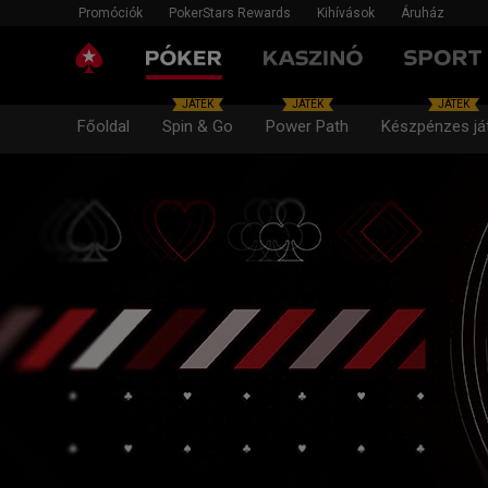
Promóciók
PokerStars Rewards
Kihívások
Áruház
JÁTÉK
JÁTÉK
JÁTÉK
Főoldal
Spin & Go
Power Path
Készpénzes já