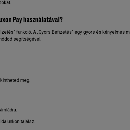
sokat.
Luxon Pay használatával?
izetés” funkció. A „Gyors Befizetés” egy gyors és kényelmes m
 módod segítségével.
ekintheted meg.
ámládra.
ldalunkon találsz.