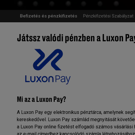
Befizetés és pénzkifizetés
Pénzkifizetési Szabályzat
Játssz valódi pénzben a Luxon Pa
Mi az a Luxon Pay?
A Luxon Pay egy elektronikus pénztárca, amelynek segít
kereskedővel. Luxon Pay számlád megnyitását követően 
a Luxon Pay online fizetést elfogadó számos vásárlási 
az e-mail címedhez kapcsolódó számla létrehozásához