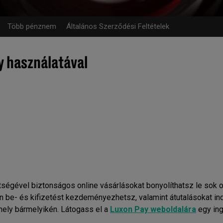
Több pénznem
Általános Szerződési Feltételek
y használatával
ségével biztonságos online vásárlásokat bonyolíthatsz le sok o
be- és kifizetést kezdeményezhetsz, valamint átutalásokat ind
hely bármelyikén. Látogass el a
Luxon Pay weboldalára
egy in
.