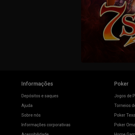
Informações
Poker
Depósitos e saques
Jogos de 
Ajuda
Torneios d
Sobre nós
Poker Tex
Informações corporativas
Poker Om
Acessibilidade
Home Gam