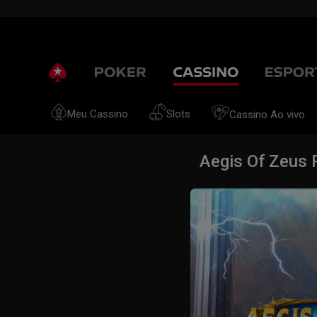
Meu Cassino
Slots
Cassino Ao vivo
Aegis Of Zeus 