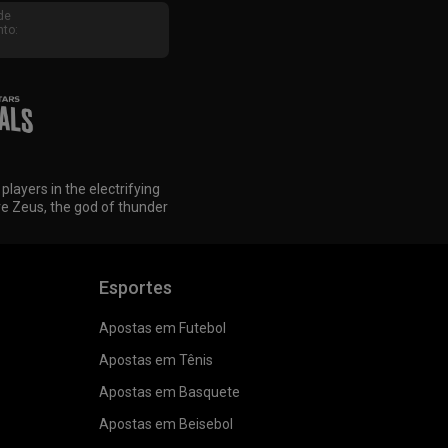
de
nto
:
ayers in the electrifying
e Zeus, the god of thunder
ith 20 paylines and striking
htning-charged reel set that
ee Spins feature offers the
for big wins. Perfect for
Esportes
on-packed gameplay, the
 an electrifying experience.
Apostas em Futebol
ng, wild symbol, scatter
es, gods, Zeus, lightning.
Apostas em Tênis
Apostas em Basquete
Apostas em Beisebol