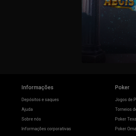
Informações
Poker
Depósitos e saques
Jogos de 
Ajuda
Torneios d
Sobre nós
Poker Tex
Informações corporativas
Poker Om