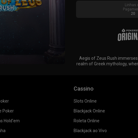
Linhas 
Pagame
20
Aegis of Zeus Rush immerses pl
realm of Greek mythology, wher
and the sky, wields his power. W
visuals, this Slot features a lig
brings the skies to life. The Fr
chance to harness Zeus' might 
Cassino
fans of mythology and acti
thrilling mechanics will lead to
Poker
Slots Online
Game details: Ingenuity Gami
symbol, free games, bonus gam
e Poker
Blackjack Online
as Hold'em
Roleta Online
aha
Blackjack ao Vivo