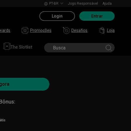
PT-BR
Jogo Responsável
Ajuda
Login
Entrar
wards
Promoções
Desafios
Loja
The Slotlist
gora
 Bônus
:
átis