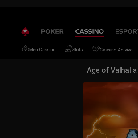
Meu Cassino
Slots
Cassino Ao vivo
Age of Valhalla
US$ 3.787.401,37