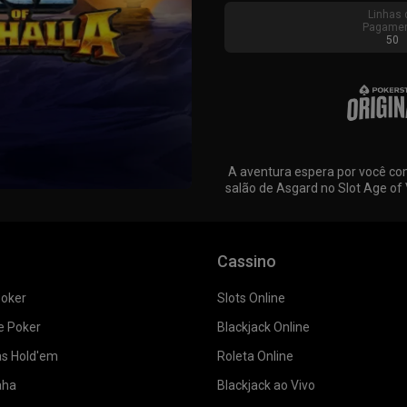
Linhas 
Pagame
50
A aventura espera por você co
salão de Asgard no Slot Age of
Detalhes do jogo: Stars Slots, sí
rodada bônus, mitologia nór
Cassino
Poker
Slots Online
e Poker
Blackjack Online
as Hold'em
Roleta Online
aha
Blackjack ao Vivo