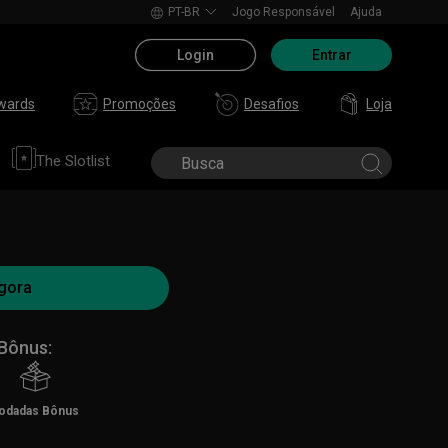
PT-BR
Jogo Responsável
Ajuda
Login
Entrar
wards
Promoções
Desafios
Loja
The Slotlist
gora
 Bônus
:
odadas Bônus