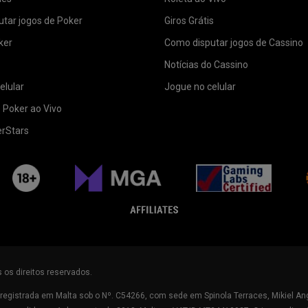
tar jogos de Poker
Giros Grátis
ker
Como disputar jogos de Cassino
Notícias do Cassino
elular
Jogue no celular
 Poker ao Vivo
rStars
terLogo
plus18
mga
gaming
affiliates
s os direitos reservados.
registrada em Malta sob o Nº. C54266, com sede em Spinola Terraces, Mikiel An