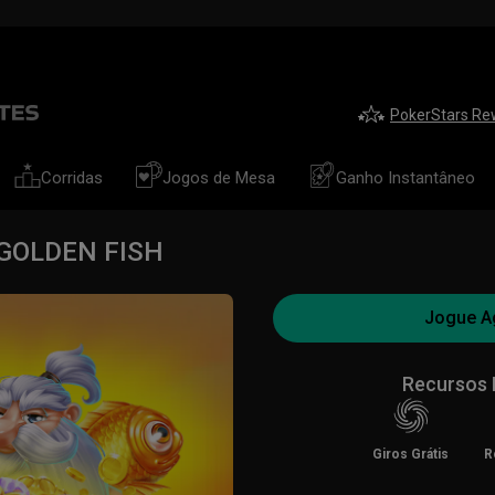
PokerStars Re
Corridas
Jogos de Mesa
Ganho Instantâneo
GOLDEN FISH
Jogue A
Recursos
Giros Grátis
R