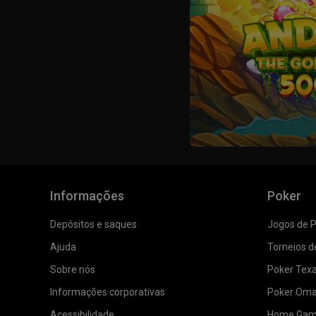
Informações
Poker
Depósitos e saques
Jogos de 
Ajuda
Torneios d
Sobre nós
Poker Tex
Informações corporativas
Poker Om
Acessibilidade
Home Gam