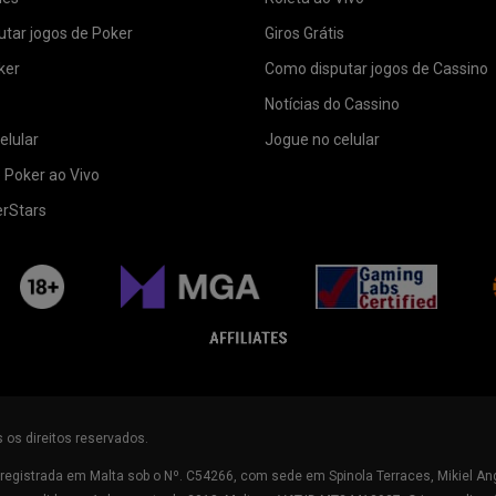
tar jogos de Poker
Giros Grátis
ker
Como disputar jogos de Cassino
Notícias do Cassino
elular
Jogue no celular
 Poker ao Vivo
rStars
terLogo
plus18
mga
gaming
affiliates
s os direitos reservados.
registrada em Malta sob o Nº. C54266, com sede em Spinola Terraces, Mikiel An