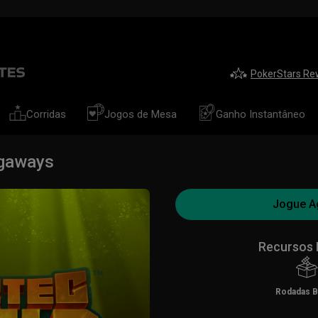
PokerStars Re
Corridas
Jogos de Mesa
Ganho Instantâneo
gaways
Jogue A
Recursos
Rodadas 