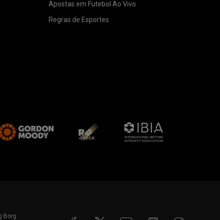
Apostas em Futebol Ao Vivo
Regras de Esportes
Labs
gamblingtherapy
ESSA
g Borg