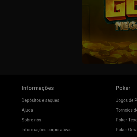
Informações
Poker
Depósitos e saques
Jogos de 
Ajuda
Torneios d
Sobre nós
Poker Tex
Informações corporativas
Poker Om