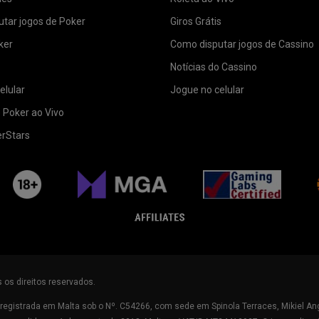
tar jogos de Poker
Giros Grátis
ker
Como disputar jogos de Cassino
Notícias do Cassino
elular
Jogue no celular
 Poker ao Vivo
rStars
terLogo
plus18
mga
gaming
affiliates
s os direitos reservados.
registrada em Malta sob o Nº. C54266, com sede em Spinola Terraces, Mikiel An