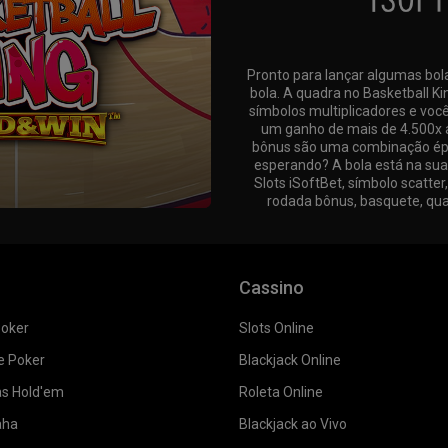
Pronto para lançar algumas bol
bola. A quadra no Basketball Ki
símbolos multiplicadores e voc
um ganho de mais de 4.500x 
bônus são uma combinação épi
esperando? A bola está na sua
Slots iSoftBet, símbolo scatter,
rodada bônus, basquete, qua
Cassino
Poker
Slots Online
e Poker
Blackjack Online
as Hold'em
Roleta Online
aha
Blackjack ao Vivo