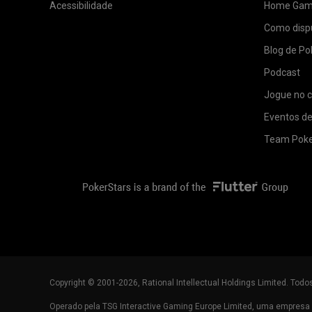
Acessibilidade
Home Gam
Como dispu
Blog de Po
Podcast
Jogue no c
Eventos de
Team Poke
flut
Copyright © 2001-2026, Rational Intellectual Holdings Limited. Todo
Operado pela TSG Interactive Gaming Europe Limited, uma empresa 