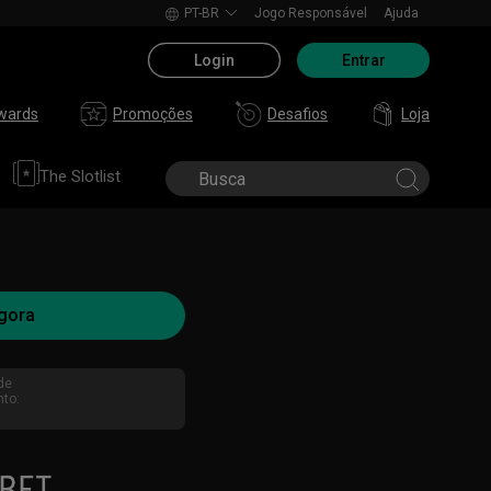
PT-BR
Jogo Responsável
Ajuda
Login
Entrar
wards
Promoções
Desafios
Loja
The Slotlist
gora
de
nto
: