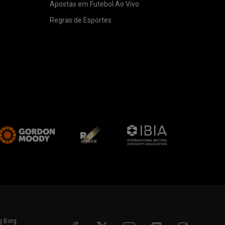
Apostas em Futebol Ao Vivo
Regras de Esportes
Labs
gamblingtherapy
ESSA
g Borg