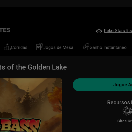
PokerStars Re
Corridas
Jogos de Mesa
Ganho Instantâneo
ts of the Golden Lake
Jogue A
Recursos
Giros Gr