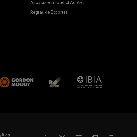
Apostas em Futebol Ao Vivo
Regras de Esportes
Labs
gamblingtherapy
ESSA
g Borg