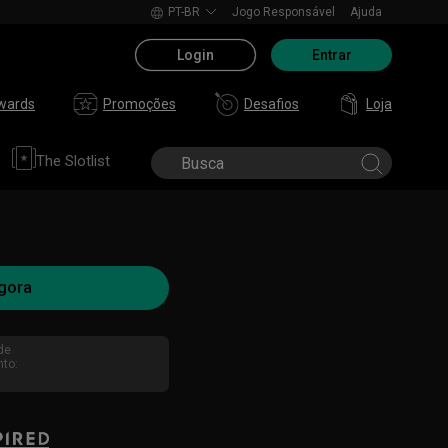
PT-BR
Jogo Responsável
Ajuda
Login
Entrar
wards
Promoções
Desafios
Loja
The Slotlist
gora
de
nto
: