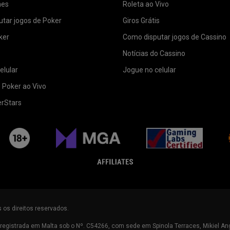
es
Roleta ao Vivo
tar jogos de Poker
Giros Grátis
ker
Como disputar jogos de Cassino
Notícias do Cassino
elular
Jogue no celular
 Poker ao Vivo
rStars
terLogo
plus18
mga
gaming
affiliates
s os direitos reservados.
registrada em Malta sob o Nº. C54266, com sede em Spinola Terraces, Mikiel An