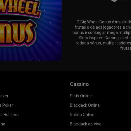
O Big Wheel Bonus é inspirad
frutas e dá aos jogadores a c
bônus e conseguir mega multipl
Slots Inspired Gaming, símbol
rodada bônus, multiplicadores,
frutas
Cassino
Poker
Slots Online
e Poker
Blackjack Online
as Hold'em
Roleta Online
aha
Blackjack ao Vivo