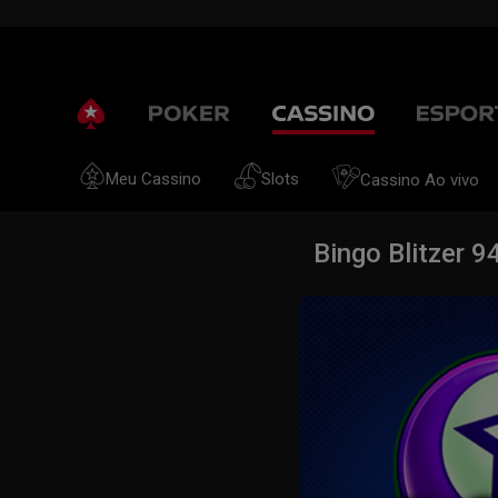
Meu Cassino
Slots
Cassino Ao vivo
Bingo Blitzer 9