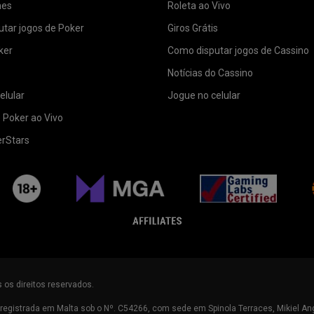
es
Roleta ao Vivo
tar jogos de Poker
Giros Grátis
ker
Como disputar jogos de Cassino
Notícias do Cassino
elular
Jogue no celular
 Poker ao Vivo
rStars
terLogo
plus18
mga
gaming
affiliates
s os direitos reservados.
registrada em Malta sob o Nº. C54266, com sede em Spinola Terraces, Mikiel An