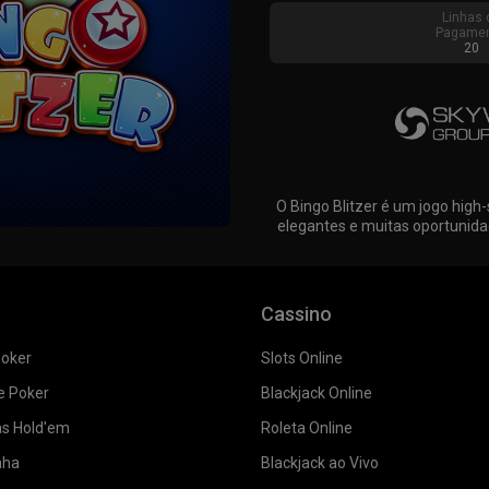
Linhas 
Pagame
20
O Bingo Blitzer é um jogo high
elegantes e muitas oportunida
no seu rolo 5x3 cheio de 20 li
wild, sorteio de bingo e jogos
para grandes ganhos. Além diss
acertar o Pagamento do Mega
Cassino
um incrível valor inicial de £ 
Slots Skywind, faixa de RTP,
Poker
Slots Online
scatter, símbolos wild, jogos g
e Poker
Blackjack Online
as Hold'em
Roleta Online
aha
Blackjack ao Vivo