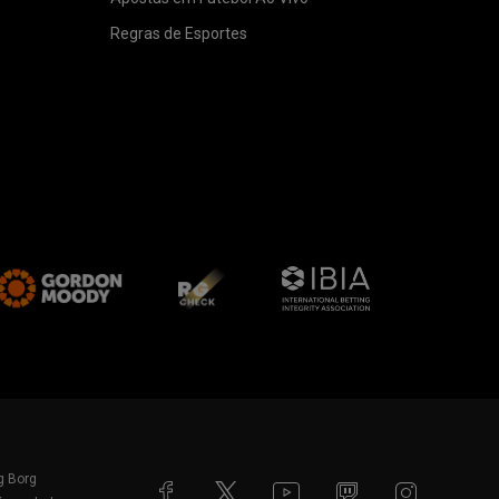
Regras de Esportes
Labs
gamblingtherapy
ESSA
g Borg