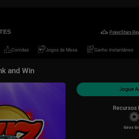
PokerStars Re
Corridas
Jogos de Mesa
Ganho Instantâneo
ink and Win
Jogue A
Recursos
Giros Gr