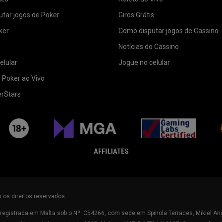
tar jogos de Poker
Giros Grátis
ker
Como disputar jogos de Cassino
Notícias do Cassino
elular
Jogue no celular
 Poker ao Vivo
rStars
terLogo
plus18
mga
gaming
affiliates
s os direitos reservados.
registrada em Malta sob o Nº. C54266, com sede em Spinola Terraces, Mikiel An