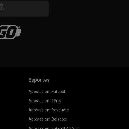
de
nto
:
Esportes
Apostas em Futebol
Apostas em Tênis
Apostas em Basquete
Apostas em Beisebol
Apostas em Futebol Ao Vivo