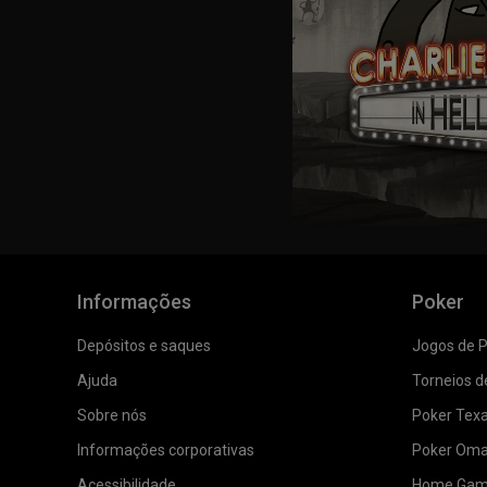
Informações
Poker
Depósitos e saques
Jogos de 
Ajuda
Torneios d
Sobre nós
Poker Tex
Informações corporativas
Poker Om
Acessibilidade
Home Gam