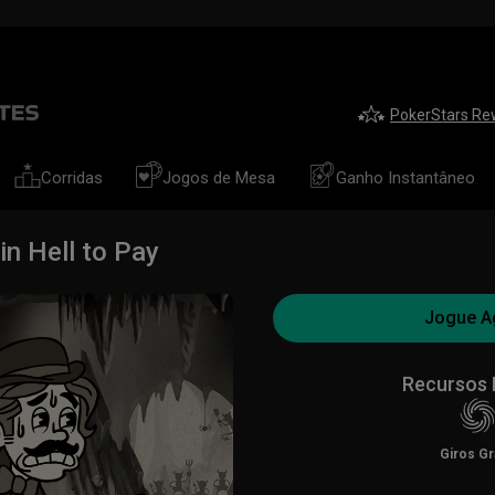
PokerStars Re
Corridas
Jogos de Mesa
Ganho Instantâneo
in Hell to Pay
Jogue A
Recursos
Giros Gr