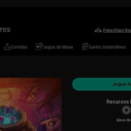
PokerStars Re
Corridas
Jogos de Mesa
Ganho Instantâneo
Jogue A
Recursos
Giros Gr