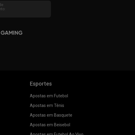
de
nto
:
Esportes
Apostas em Futebol
Apostas em Tênis
Apostas em Basquete
Apostas em Beisebol
Apostas em Futebol Ao Vivo