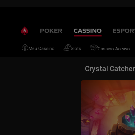
Meu Cassino
Slots
Cassino Ao vivo
Crystal Catcher