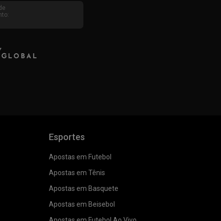
de
nto
:
Esportes
Apostas em Futebol
Apostas em Tênis
Apostas em Basquete
Apostas em Beisebol
Apostas em Futebol Ao Vivo