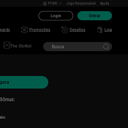
PT-BR
Jogo Responsável
Ajuda
Login
Entrar
wards
Promoções
Desafios
Loja
The Slotlist
gora
 Bônus
:
átis