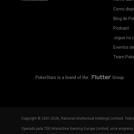
Como dispu
Blog de Po
Podcast
Jogue no c
Eventos de
Team Poke
flut
Copyright © 2001-2026, Rational Intellectual Holdings Limited. Todo
Operado pela TSG Interactive Gaming Europe Limited, uma empresa 