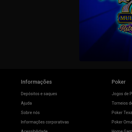
Informações
Poker
Depósitos e saques
Jogos de 
Ajuda
Torneios d
Sobre nós
Poker Tex
Informações corporativas
Poker Om
Acessibilidade
Home Gam