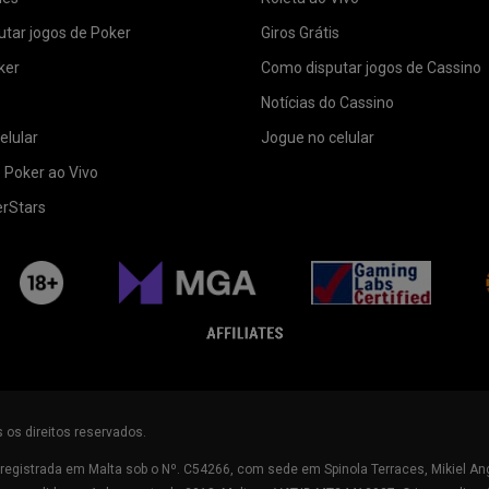
tar jogos de Poker
Giros Grátis
ker
Como disputar jogos de Cassino
Notícias do Cassino
elular
Jogue no celular
 Poker ao Vivo
rStars
terLogo
plus18
mga
gaming
affiliates
s os direitos reservados.
registrada em Malta sob o Nº. C54266, com sede em Spinola Terraces, Mikiel An