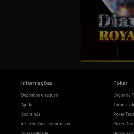
Informações
Poker
Depósitos e saques
Jogos de 
Ajuda
Torneios d
Sobre nós
Poker Tex
Informações corporativas
Poker Om
Acessibilidade
Home Gam