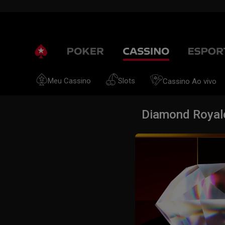
Meu Cassino
Slots
Cassino Ao vivo
Diamond Royal
US$ 3.311,96