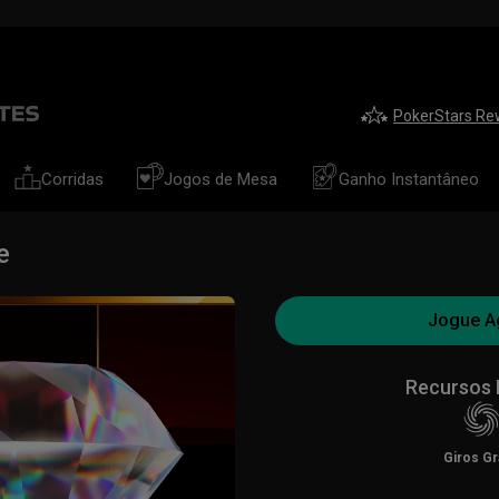
PokerStars Re
Corridas
Jogos de Mesa
Ganho Instantâneo
e
Jogue A
Recursos
Giros Gr