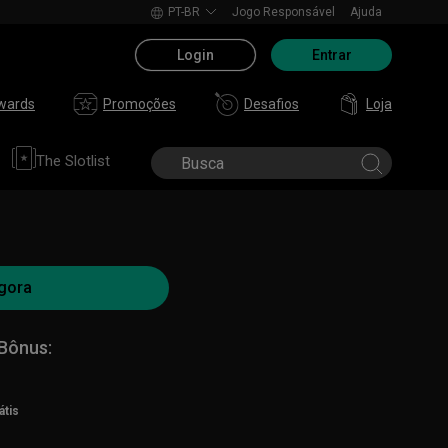
PT-BR
Jogo Responsável
Ajuda
Login
Entrar
wards
Promoções
Desafios
Loja
The Slotlist
gora
 Bônus
:
átis