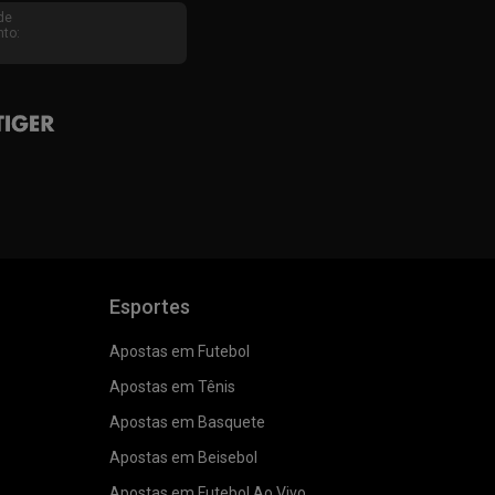
de
nto
:
Esportes
Apostas em Futebol
Apostas em Tênis
Apostas em Basquete
Apostas em Beisebol
Apostas em Futebol Ao Vivo