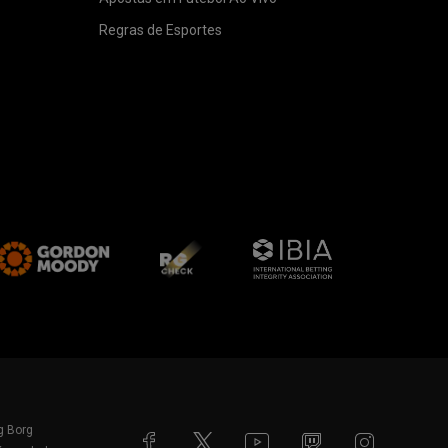
Regras de Esportes
Labs
gamblingtherapy
ESSA
g Borg