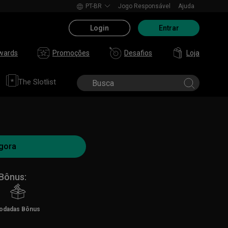
PT-BR
Jogo Responsável
Ajuda
Login
Entrar
wards
Promoções
Desafios
Loja
The Slotlist
gora
 Bônus
:
odadas Bônus