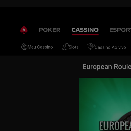
Meu Cassino
Slots
Cassino Ao vivo
European Roule