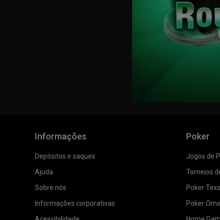
Informações
Poker
Depósitos e saques
Jogos de 
Ajuda
Torneios d
Sobre nós
Poker Tex
Informações corporativas
Poker Om
Acessibilidade
Home Gam