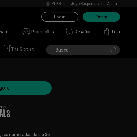
PT-BR
Jogo Responsável
Ajuda
Login
Entrar
wards
Promoções
Desafios
Loja
The Slotlist
gora
ções numeradas de 0 a 36.