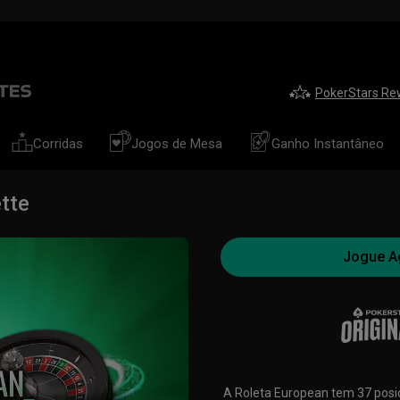
PokerStars Re
Corridas
Jogos de Mesa
Ganho Instantâneo
tte
Jogue A
A Roleta European tem 37 posi