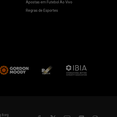
Apostas em Futebol Ao Vivo
Regras de Esportes
Labs
gamblingtherapy
ESSA
g Borg