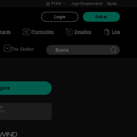
PT-BR
Jogo Responsável
Ajuda
Login
Entrar
wards
Promoções
Desafios
Loja
The Slotlist
gora
de
nto
: