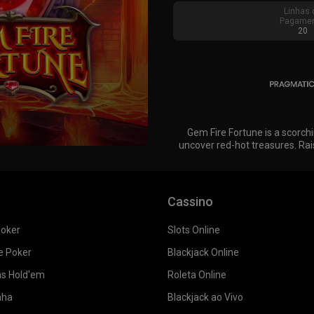
Linhas 
Pagame
20
Gem Fire Fortune is a scorc
uncover red-hot treasures. Rai
inferno by landing combos o
symbols to trigger the Cluster 
or more Scatters unlock the
every winning combo comes 
Cassino
details: Pragmatic Play Slots, s
free games, bonus round, featur
Poker
Slots Online
e Poker
Blackjack Online
as Hold'em
Roleta Online
aha
Blackjack ao Vivo