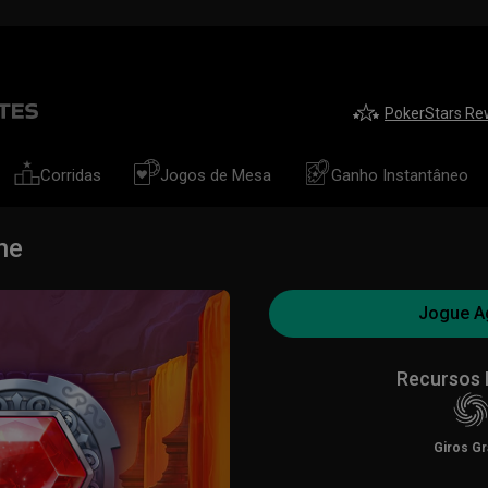
PokerStars Re
Corridas
Jogos de Mesa
Ganho Instantâneo
ne
Jogue A
Recursos
Giros Gr