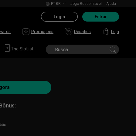
PT-BR
Jogo Responsável
Ajuda
Login
Entrar
wards
Promoções
Desafios
Loja
The Slotlist
gora
 Bônus
:
átis