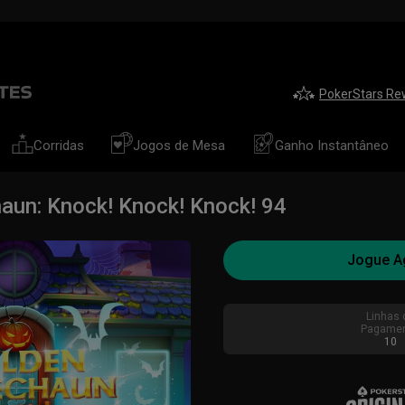
PokerStars Re
Corridas
Jogos de Mesa
Ganho Instantâneo
aun: Knock! Knock! Knock! 94
Jogue A
Linhas 
Pagame
10