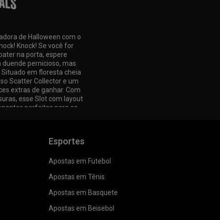
adora de Halloween com o
nock! Knock! Se você for
bater na porta, espere
 duende pernicioso, mas
 Situado em floresta cheia
so Scatter Collector e um
nces extras de ganhar. Com
uras, esse Slot com layout
nantes perfeitas para os
talhes do jogo: Cayetano
catter, jogos grátis, jogos
uende, Halloween.
Esportes
Apostas em Futebol
Apostas em Tênis
Apostas em Basquete
Apostas em Beisebol