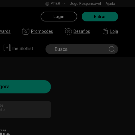
PT-BR
Jogo Responsável
Ajuda
Login
Entrar
wards
Promoções
Desafios
Loja
The Slotlist
gora
de
nto
: