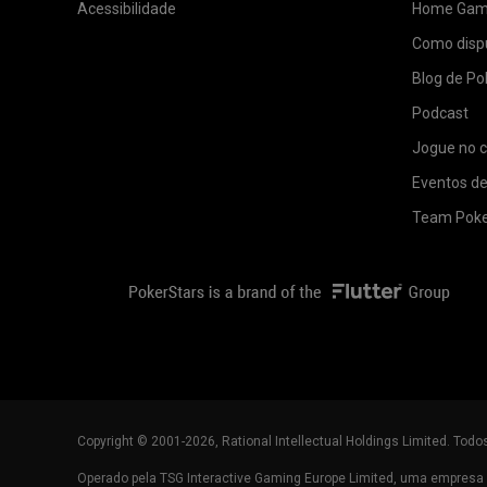
Acessibilidade
Home Gam
Como dispu
Blog de Po
Podcast
Jogue no c
Eventos de
Team Poke
flut
Copyright © 2001-2026, Rational Intellectual Holdings Limited. Todo
Operado pela TSG Interactive Gaming Europe Limited, uma empresa 