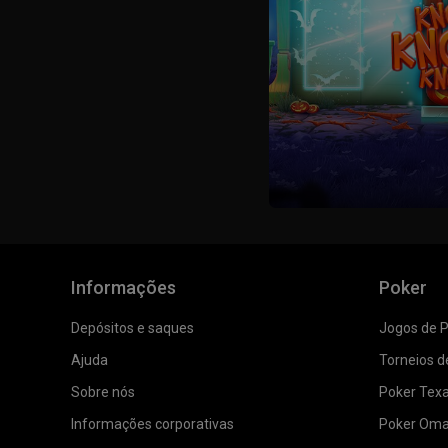
Informações
Poker
Depósitos e saques
Jogos de 
Ajuda
Torneios d
Sobre nós
Poker Tex
Informações corporativas
Poker Om