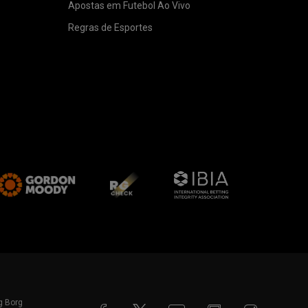
Apostas em Futebol Ao Vivo
Regras de Esportes
Labs
gamblingtherapy
ESSA
g Borg