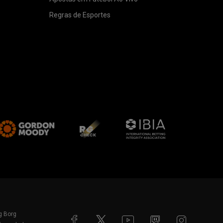
Regras de Esportes
Labs
gamblingtherapy
ESSA
g Borg