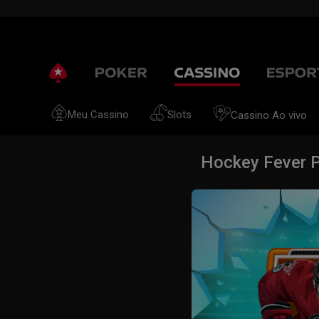
Meu Cassino
Slots
Cassino Ao vivo
Hockey Fever P