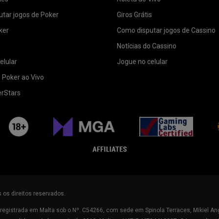
tar jogos de Poker
Giros Grátis
ker
Como disputar jogos de Cassino
Notícias do Cassino
elular
Jogue no celular
 Poker ao Vivo
rStars
terLogo
plus18
mga
gaming
affiliates
s os direitos reservados.
registrada em Malta sob o Nº. C54266, com sede em Spinola Terraces, Mikiel An