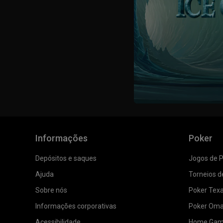
Informações
Poker
Depósitos e saques
Jogos de 
Ajuda
Torneios d
Sobre nós
Poker Tex
Informações corporativas
Poker Om
Acessibilidade
Home Gam