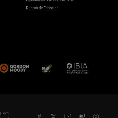
Regras de Esportes
Labs
gamblingtherapy
ESSA
g Borg