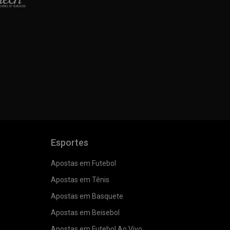
Esportes
Apostas em Futebol
Apostas em Tênis
Apostas em Basquete
Apostas em Beisebol
Apostas em Futebol Ao Vivo